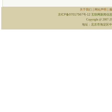
|
|
关于我们
网站声明
京ICP备07017567号-12
互联网新闻信息服
Copyright @ 2007-
地址：北京市海淀区中关村