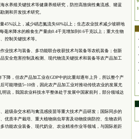
9
、海水养殖关键技术等健康养殖研究，防控高致病性禽流感、猪蓝
1
源勘测和开发技术研究。
量45%以上，减少硝态氮流失60%以上；生态农业技术减少坡耕地
每毫米降水的粮食生产量由0.4千克增加到0.6千克以上；重大生物
测、控制关键技术等。
式作业技术与装备、多功能联合收获技术与装备等农机装备；创新
产品安全危害控制及检测、现代物流关键技术和装备等农产品加工
逐年下降，但农产品加工业在GDP中的比重却逐年上升，所以整个产
后可能增值5~10倍，因此农产品加工业对推动传统农业的发展尤
孔明说，我国农业科技水平整体处于发展中国家前列，部分领域达
学、超级杂交水稻与禽流感疫苗等重大技术产品研发；国际同步的
育、优质丰产栽培、重大植物病虫草害及动物疫病防控、生物农药
、多功能农业装备、现代奶业、农业精准作业等领域，与国际差距