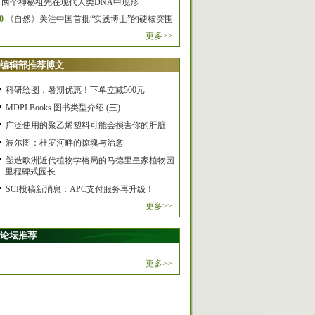
两个神秘祖先在现代人类DNA中现形
0
《自然》关注中国首批“实践博士”的硬核突围
更多>>
编辑部推荐博文
科研绘图，暑期优惠！下单立减500元
MDPI Books 图书类型介绍 (三)
广泛使用的聚乙烯塑料可能会损害你的肝脏
波尔图：杜罗河畔的惊魂与治愈
塑造欧洲近代植物学格局的马德里皇家植物园
里程碑式园长
SCI投稿新消息：APC支付服务再升级！
更多>>
论坛推荐
更多>>