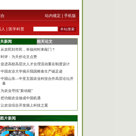
综合
站内规定
|
手机版
器人
|
医学科普
关新闻
相关论文
从农民到市民，幸福何时来敲门？
时评：为天价论文点赞
促进高校高层次人才合理流动重在制度设计
中国农业大学揭示我国粮食生产碳足迹
中国山东—中亚五国农业科技合作高层论坛开
幕
为农业寻找“新动能”
把功能农业做成中国机遇
让农业综合开发插上科技之翼
图片新闻