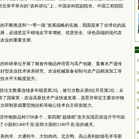
河北阜平举办的“农科讲坛”上，中国农科院副院长、中国工程院院
的不断推进和“一带一路”发展战略的实施，我国迎来了全球化的战
抉择，必须坚定不移地走节本增效、优质安全、绿色高端的现代农
代农业的重要支撑。
一
1
表的科研单位开展了粮食作物品种培育与高产创建、畜禽水产遗传
友好型农业技术体系研究、农业机械装备创制与农产品精深加工等
2
科技水平大幅度提升。
3
科技论文数量连续多年稳居第2位，被引次数从第8位升至第2位；从
4
获得了国家奖；农业高新技术产业快速发展，选育并审定主要农作物
5
；首次研制形成重型拖拉机等核心技术自主研发能力。
6
济作物新品种3700多个，第四期“超级稻”攻关实现百亩连片平均亩
7
了小面积1400千克/亩和大面积1100千克/亩的难关。
8
巴美肉羊、大通牦牛、大恒肉鸡、北京鸭、高山美利奴细毛羊等新