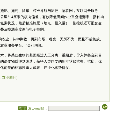
、施肥、施药、除草，精准导航与测控，物联网，互联网云服务
公里3~4厘米的横向偏差，有效降低田间作业重叠遗漏率，播种均
断氮素状况，然后精准施肥（地点、投入量）；拖拉机还可配套变
折叠及喷洒高度调节电子控制。
的农业，从种到收，再到市场、餐桌，无所不为，而且不断集成、
农业服务平台。”吴孔明说。
技术，将某些生物的基因经过人工分离、重组后，导入并整合到目
物的遗传物质得到改造，获得人类想要的新性状如抗虫、抗病、优
业化前景的标志性重大成果，产业化蓄势待发。
5版 农业周刊)
打印
发E-mail给：