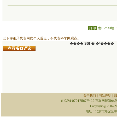
打印
发E-mail给
以下评论只代表网友个人观点，不代表科学网观点。
���� SSI �ļ�ʱ����
|
|
关于我们
网站声明
京ICP备07017567号-12
互联网新闻信息服
Copyright @ 2007-
地址：北京市海淀区中关村