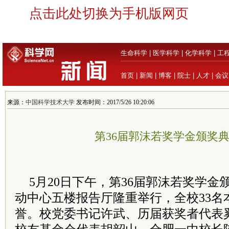
点击此处切换为手机版网页
生命科学
|
医学科学
|
化学科学
|
工
首页
|
新闻
|
博客
|
院士
|
人才
|
会议
来源：
中国科学技术大学
发布时间：2017/5/26 10:20:06
第36届郭沫若奖学金颁奖
5月20日下午，第36届郭沫若奖学
动中心五楼报告厅隆重举行，全校33名
誉。校党委书记许武、历届获奖者代表