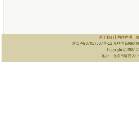
|
|
关于我们
网站声明
京ICP备07017567号-12
互联网新闻信息服
Copyright @ 2007-
地址：北京市海淀区中关村