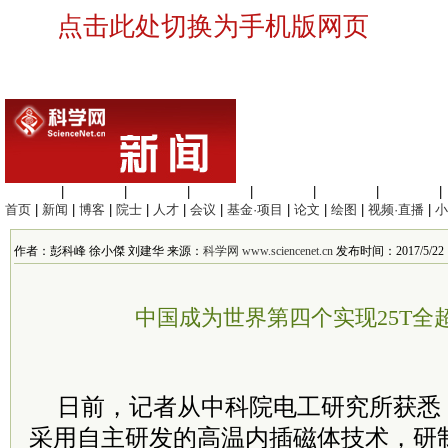
点击此处切换为手机版网页
生命科学
|
医学科学
|
化学科学
|
工程材料
|
信息科学
|
地球科学
|
数理科学
|
首页
|
新闻
|
博客
|
院士
|
人才
|
会议
|
基金·项目
|
论文
|
绘图
|
视频·直播
|
小
作者：彭科峰 徐小傑 刘建华 来源：
科学网 www.sciencenet.cn
发布时间：2017/5/22 1
中国成为世界第四个实现25T全
日前，记者从中科院电工研究所获悉
采用自主研发的高温内插磁体技术，研制