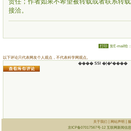
责任；作者如果不希望被转载或者联系转载
接洽。
打印
发E-mail给
以下评论只代表网友个人观点，不代表科学网观点。
���� SSI �ļ�ʱ����
|
|
关于我们
网站声明
京ICP备07017567号-12
互联网新闻信息服