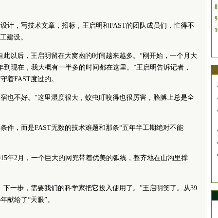
8
9
设计，写技术文章，招标，王启明和FAST的团队成员们，忙得不
1
开工建设。
进场。自此以后，王启明留在大窝凼的时间越来越多。“刚开始，一个月大
14年到现在，我大概有一半多的时间都在这里。”王启明告诉记者，
守着FAST度过的。
宿也不好。“这里湿度很大，蚊虫叮咬得也很厉害，胳膊上总是全
条件，而是FAST无数的技术难题和那条“五年半工期绝对不能
015年2月，一个巨大的网兜带着优美的弧线，整齐地在山沟里撑
。下一步，需要我们的科学家把它投入使用了。”王启明笑了。从39
年献给了“天眼”。