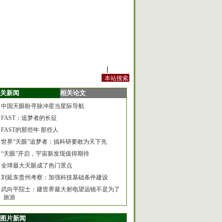
站内规定
|
手机版
关新闻
相关论文
中国天眼盼寻脉冲星当星际导航
FAST：追梦者的长征
FAST的那些年 那些人
世界“天眼”追梦者：搞科研要敢为天下先
“天眼”开启，宇宙新发现值得期待
全球最大天眼成了热门景点
刘延东贵州考察：加强科技基础条件建设
武向平院士：建世界最大射电望远镜不是为了
旅游
图片新闻