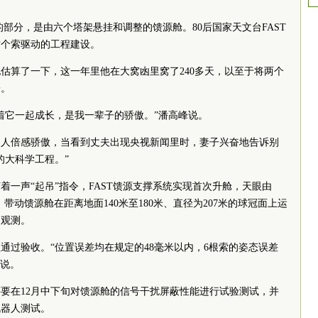
”的部分，是由六个塔架悬挂和调整的馈源舱。80后国家天文台FAST
这个索驱动的工程建设。
他估算了一下，这一年里他在大窝凼里窝了240多天，以至于将两个
子。
着它一起成长，是我一辈子的骄傲。”潘高峰说。
家人倍感骄傲，当看到丈夫出现央视新闻里时，妻子兴奋地告诉别
的大科学工程。”
分，随着一声“起吊”指令，FAST馈源支撑系统实现首次升舱，天眼由
带动馈源舱在距离地面140米至180米、直径为207米的球冠面上运
文观测。
程通过验收。“位置误差均在规定的48毫米以内，6根索的姿态误差
峰说。
要在12月中下旬对馈源舱的信号干扰屏蔽性能进行试验测试，并
机器人测试。