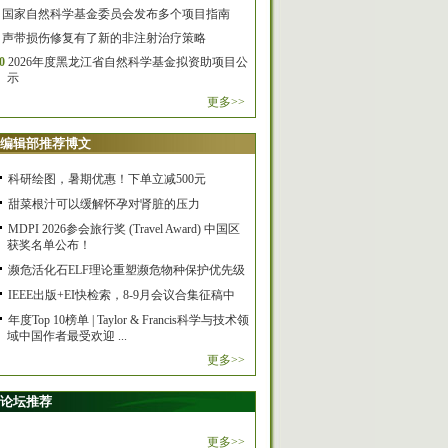
国家自然科学基金委员会发布多个项目指南
声带损伤修复有了新的非注射治疗策略
0
2026年度黑龙江省自然科学基金拟资助项目公
示
更多>>
编辑部推荐博文
科研绘图，暑期优惠！下单立减500元
甜菜根汁可以缓解怀孕对肾脏的压力
MDPI 2026参会旅行奖 (Travel Award) 中国区
获奖名单公布！
濒危活化石ELF理论重塑濒危物种保护优先级
IEEE出版+EI快检索，8-9月会议合集征稿中
年度Top 10榜单 | Taylor & Francis科学与技术领
域中国作者最受欢迎 ...
更多>>
论坛推荐
更多>>