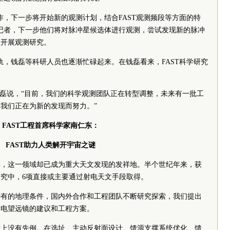
作，下一步将开始新的观测计划，结合FAST观测频段等方面的特
记者，下一步他们将对脉冲星候选体进行观测，尝试发现新的脉冲
向开展观测研究。
正轨，钱磊等科研人员也逐渐忙碌起来。在钱磊看来，FAST科学研究
钱磊说，“目前，我们的科学观测团队正在转型调整，未来有一批工
我们正在为新的发现而努力。”
FAST工程首席科学家南仁东：
FAST助力人类解开宇宙之谜
年，这一领域却已成为重大天文发现的发祥地。半个世纪年来，获
研究中，6项直接或主要通过射电天文手段取得。
国特有的地理条件，国内外合作和工程团队不断研究探索，我们提出
射电望远镜的建议和工程方案。
际上没有先例。在选址、主动反射面设计、馈源支撑系统优化、馈