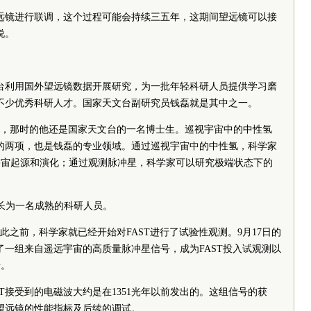
远镜进行联调，这个过程可能会持续三五年，这期间望远镜可以接
说。
文台利用国外望远镜数据开展研究，为一批年轻科研人员提供学习磨
了不少优秀科研人才。国家天文台副研究员钱磊就是其中之一。
T团队，那时的他还是国家天文台的一名博士生。巡视宇宙中的中性氢
中的两项，也是钱磊的专业领域。通过巡视宇宙中的中性氢，科学家
宇宙起源和演化；通过观测脉冲星，科学家可以研究极端状态下的
长为一名成熟的科研人员。
在此之前，科学家就已经开始对FAST进行了试验性观测。9月17日的
了一组来自遥远宇宙的高质量脉冲星信号，成为FAST投入试观测以
号。
T接受到的电磁波大约是在1351光年以前发出的。这组信号的获
T望远镜的性能指标及后续的调试。