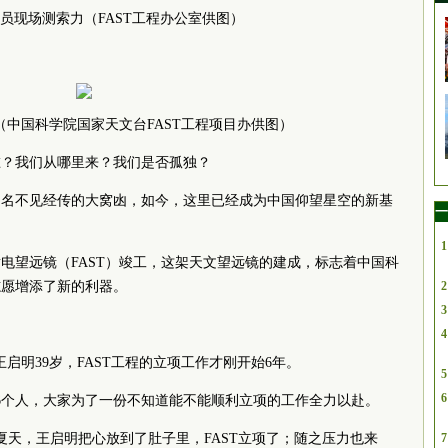
人员现场测索力（FAST工程办公室供图）
工（中国科学院国家天文台FAST工程项目办供图）
谁？我们从哪里来？我们是否孤独？
曾名不见经传的大窝凼，如今，这里已经成为中国仰望星空的新基
一
1
球面射电望远镜（FAST）竣工，这架天文望远镜的建成，标志着中国科
志愿增添了新的利器。
2
3
4
师王启明39岁，FAST工程的立项工作才刚开始6年。
5
6
6个人，大家为了一份不知道能不能顺利立项的工作全力以赴。
的夏天，王启明把心放到了肚子里，FAST立项了；随之压力也来
7