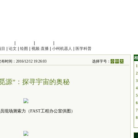
信息科学
|
地球科学
|
数理科学
|
管理综合
项目
|
论文
|
绘图
|
视频·直播
|
小柯机器人
|
医学科普
相
布时间：2016/12/12 19:26:03
选择字号：
小
中
大
1
2
“觅源”：探寻宇宙的奥秘
3
4
5
6
7
人员现场测索力（FAST工程办公室供图）
8