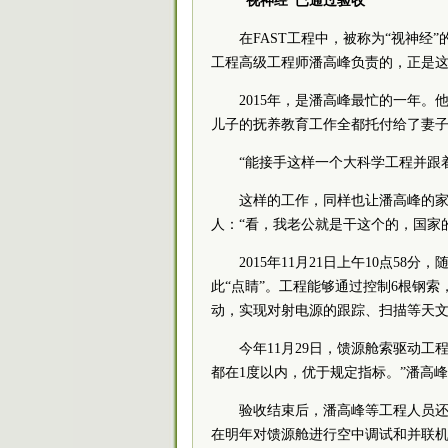
“视神经”已通过验收
在FAST工程中，被称为“视神经
工程高级工程师潘高峰负责的，正是
2015年，是潘高峰最忙的一年。
儿子的抚养教育工作全都托付给了妻
“能接手这样一个大科学工程并跟
这样的工作，同样也让潘高峰的
人：“看，我老公就是干这个的，国家
2015年11月21日上午10点58
此“点睛”。工程能够通过控制6根钢索，
动，实现对射电源的跟踪、扫描等天
今年11月29日，馈源舱索驱动工
都在1度以内，优于规定指标。”潘高
验收结束后，潘高峰等工程人员还
在明年对馈源舱进行空中调试和并联