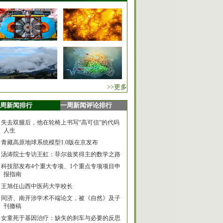
>>更多
周新闻排行
一周新闻评论排行
失去双腿后，他在轮椅上书写“高可信”的代码
人生
青藏高原地球系统模型1.0版在京发布
汤涛院士专访王虹：菲尔兹奖得主的数学之路
科技部发布4个重大专项、1个重点专项项目申
报指南
王旭任山西中医药大学校长
同济、南开涉学术不端论文，被《自然》及子
刊撤稿
女童死于基因治疗：缺失的刹车与必要的反思