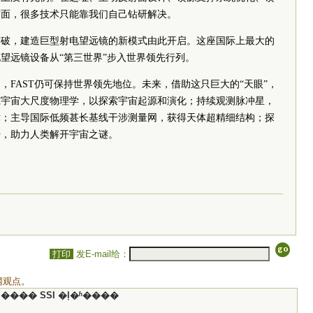
方面，很多技术只能靠我们自己钻研解决。
突破，建造巨型射电望远镜的新模式由此开启。这座国际上最大的
望远镜设备从“第三世界”步入世界领先行列。
内，FAST仍可保持世界领先地位。未来，借助这只巨大的“天眼”，
究宇宙大尺度物理学，以探索宇宙起源和演化；持续观测脉冲星，
律；主导国际低频甚长基线干涉测量网，获得天体超精细结构；探
号，助力人类解开宇宙之谜。
）
打印
发E-mail给：
网观点。
���� SSI �ļ�ʱ����