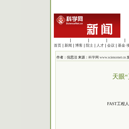
生命科学
|
医学科学
|
化学科学
|
工程材料
|
首页
|
新闻
|
博客
|
院士
|
人才
|
会议
|
基金·
作者：倪思洁 来源：
科学网 www.sciencenet.cn
发
天眼
FAST工程