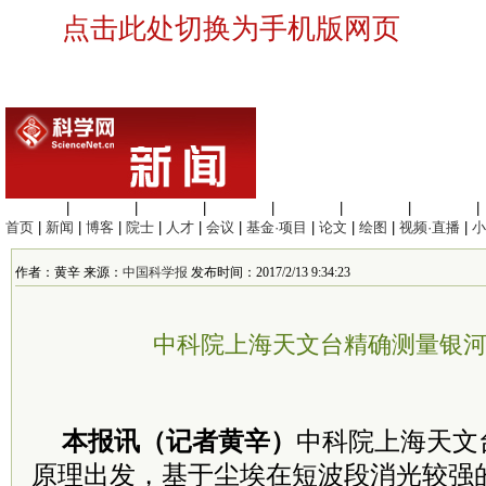
点击此处切换为手机版网页
生命科学
|
医学科学
|
化学科学
|
工程材料
|
信息科学
|
地球科学
|
数理科学
|
首页
|
新闻
|
博客
|
院士
|
人才
|
会议
|
基金·项目
|
论文
|
绘图
|
视频·直播
|
小
作者：黄辛 来源：
中国科学报
发布时间：2017/2/13 9:34:23
中科院上海天文台精确测量银
本报讯（记者黄辛）
中科院上海天文
原理出发，基于尘埃在短波段消光较强