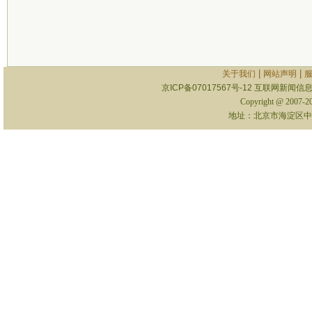
|
|
关于我们
网站声明
京ICP备07017567号-12
互联网新闻信息服
Copyright @ 2007-
地址：北京市海淀区中关村