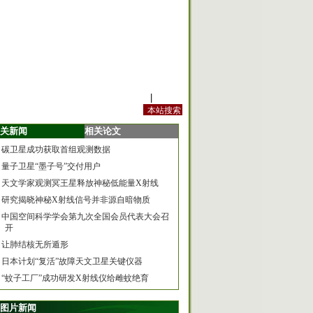
站内规定
|
手机版
关新闻
相关论文
碳卫星成功获取首组观测数据
量子卫星“墨子号”交付用户
天文学家观测冥王星释放神秘低能量X射线
研究揭晓神秘X射线信号并非源自暗物质
中国空间科学学会第九次全国会员代表大会召
开
让肺结核无所遁形
日本计划“复活”故障天文卫星关键仪器
“蚊子工厂”成功研发X射线仪给雌蚊绝育
图片新闻