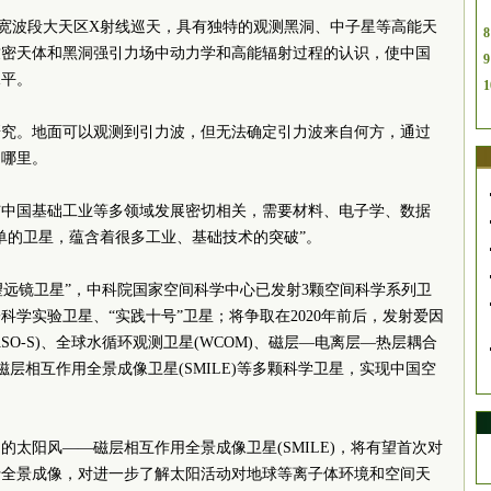
宽波段大天区X射线巡天，具有独特的观测黑洞、中子星等高能天
8
致密天体和黑洞强引力场中动力学和高能辐射过程的认识，使中国
9
水平。
1
研究。地面可以观测到引力波，但无法确定引力波来自何方，通过
自哪里。
与中国基础工业等多领域发展密切相关，需要材料、电子学、数据
单的卫星，蕴含着很多工业、基础技术的突破”。
望远镜卫星”，中科院国家空间科学中心已发射3颗空间科学系列卫
学实验卫星、“实践十号”卫星；将争取在2020年前后，发射爱因
ASO-S)、全球水循环观测卫星(WCOM)、磁层—电离层—热层耦合
磁层相互作用全景成像卫星(SMILE)等多颗科学卫星，实现中国空
太阳风——磁层相互作用全景成像卫星(SMILE)，将有望首次对
行全景成像，对进一步了解太阳活动对地球等离子体环境和空间天