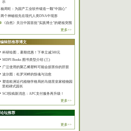
示
杨周旺：为国产工业软件锻造一颗“中国心”
两个神秘祖先在现代人类DNA中现形
0
《自然》关注中国首批“实践博士”的硬核突围
更多>>
编辑部推荐博文
科研绘图，暑期优惠！下单立减500元
MDPI Books 图书类型介绍 (三)
广泛使用的聚乙烯塑料可能会损害你的肝脏
波尔图：杜罗河畔的惊魂与治愈
塑造欧洲近代植物学格局的马德里皇家植物园
里程碑式园长
SCI投稿新消息：APC支付服务再升级！
更多>>
论坛推荐
更多>>