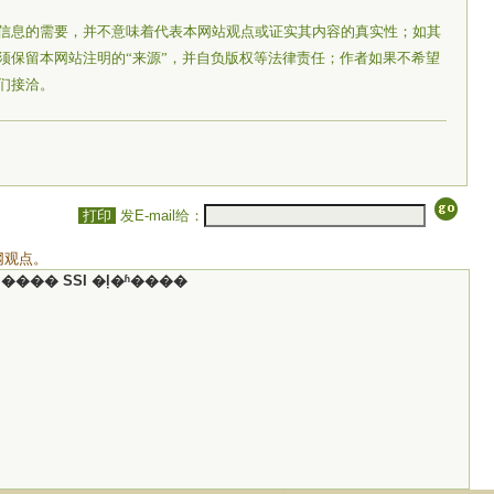
信息的需要，并不意味着代表本网站观点或证实其内容的真实性；如其
须保留本网站注明的“来源”，并自负版权等法律责任；作者如果不希望
们接洽。
打印
发E-mail给：
网观点。
���� SSI �ļ�ʱ����