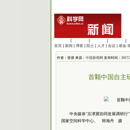
生命科学
|
医学科学
|
化学科学
|
工程材料
|
首页
|
新闻
|
博客
|
院士
|
人才
|
会议
|
基金·
作者：曾鼐 来源：
中国新闻网
发布时间：2017/2/8
首颗中国自主
中央媒体“京津冀协同发展调研行
国家空间科学中心。 韩海丹 摄