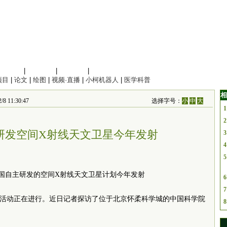
信息科学
|
地球科学
|
数理科学
|
管理综合
项目
|
论文
|
绘图
|
视频·直播
|
小柯机器人
|
医学科普
相
 11:30:47
选择字号：
小
中
大
1
2
研发空间X射线天文卫星今年发射
3
4
5
6
7
”活动正在进行。近日记者探访了位于北京怀柔科学城的中国科学院
8