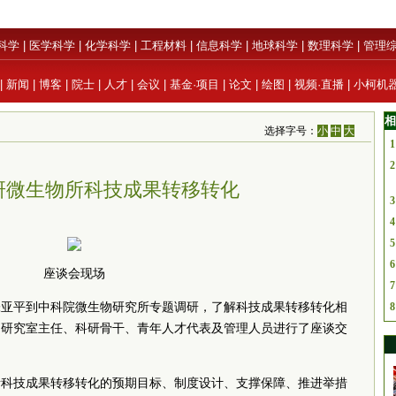
科学
|
医学科学
|
化学科学
|
工程材料
|
信息科学
|
地球科学
|
数理科学
|
管理
|
新闻
|
博客
|
院士
|
人才
|
会议
|
基金·项目
|
论文
|
绘图
|
视频·直播
|
小柯机
相
选择字号：
小
中
大
1
2
研微生物所科技成果转移转化
3
4
5
6
座谈会现场
7
张亚平到中科院微生物研究所专题调研，了解科技成果转移转化相
8
、研究室主任、科研骨干、青年人才代表及管理人员进行了座谈交
所科技成果转移转化的预期目标、制度设计、支撑保障、推进举措