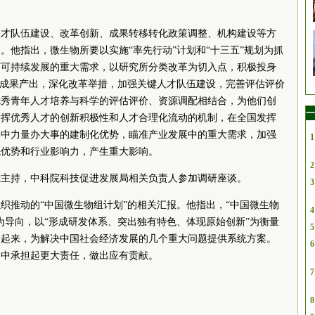
。
人才队伍建设、改革创新、成果转移转化政策调整、机构建设等方
。他指出，微生物所要以实施“率先行动”计划和“十三五”规划为抓
济可持续发展的重大需求，以研究所分类改革为切入点，积极投身
”成果产出，深化改革举措，加强关键人才队伍建设，完善评估评价
优秀青年人才培养与科学的评估评价、资源调配相结合，为他们创
一
发挥优秀人才的创新积极性和人才合理化流动的机制，在全国发挥
集中力量办大事的建制化优势，瞄准产业发展中的重大需求，加强
1
先优势和行业影响力，产生重大影响。
2
雄主持，中科院科技促进发展局相关负责人参加调研座谈。
3
织推动的“中国微生物组计划”的相关汇报。他指出，“中国微生物
4
为导向，以“形成研发体系、突出独有特色、体现原始创新”为衡量
5
合起来，为解决中国社会经济发展的几个重大问题提供系统方案。
6
动中承担起更大责任，做出应有贡献。
7
8