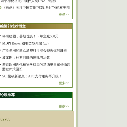
两个神秘祖先在现代人类DNA中现形
0
《自然》关注中国首批“实践博士”的硬核突围
更多>>
编辑部推荐博文
科研绘图，暑期优惠！下单立减500元
MDPI Books 图书类型介绍 (三)
广泛使用的聚乙烯塑料可能会损害你的肝脏
波尔图：杜罗河畔的惊魂与治愈
塑造欧洲近代植物学格局的马德里皇家植物园
里程碑式园长
SCI投稿新消息：APC支付服务再升级！
更多>>
论坛推荐
更多>>
32783