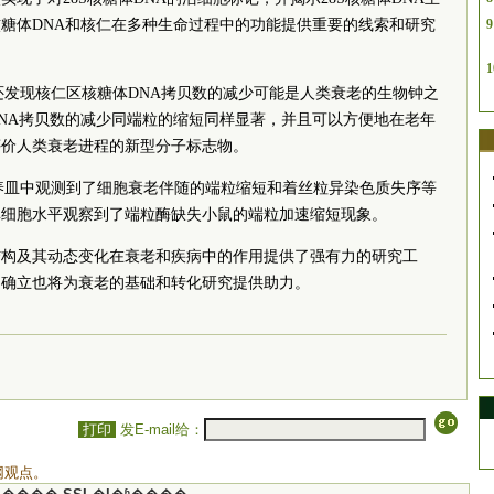
糖体DNA和核仁在多种生命过程中的功能提供重要的线索和研究
9
1
队还发现核仁区核糖体DNA拷贝数的减少可能是人类衰老的生物钟之
NA拷贝数的减少同端粒的缩短同样显著，并且可以方便地在老年
评价人类衰老进程的新型分子标志物。
培养皿中观测到了细胞衰老伴随的端粒缩短和着丝粒异染色质失序等
单细胞水平观察到了端粒酶缺失小鼠的端粒加速缩短现象。
结构及其动态变化在衰老和疾病中的作用提供了强有力的研究工
的确立也将为衰老的基础和转化研究提供助力。
打印
发E-mail给：
网观点。