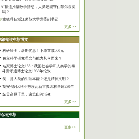
AI接连推翻数学猜想，人类还能守住菲尔兹奖
吗？
0
童晓晖任浙江师范大学党委副书记
更多>>
编辑部推荐博文
科研绘图，暑期优惠！下单立减500元
独立科学研究理念与能力从何而来？
名家博士论文155：我国社会学和人类学的泰
斗费孝通博士论文1938年伦敦 ...
笑，是人类的生理本能？还是精神文明？
胡安·德·比利亚努埃瓦新古典园林营建230年
纵贯高原千里，遍览山河渐变
更多>>
论坛推荐
更多>>