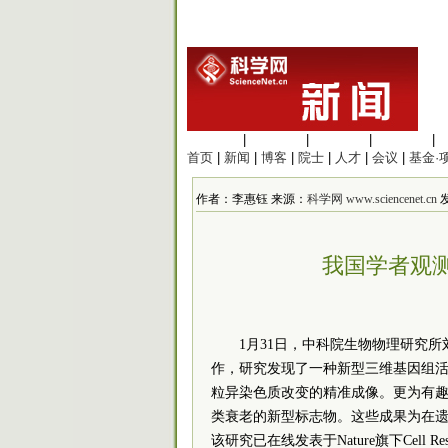
生命科学
|
医学科学
|
化学科学
|
工程材料
|
首页
|
新闻
|
博客
|
院士
|
人才
|
会议
|
基金·
作者：李惠钰 来源：
科学网 www.sciencenet.cn
发
我国学者观测
1月31日，中科院生物物理研究
作，研究发现了一种新型三维基因组
粒异染色质改变的精准成像。更为有趣
类衰老的新型标志物。这些成果为在
该研究已在线发表于Nature旗下Cell Re