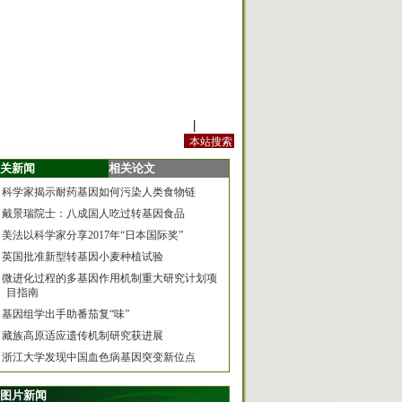
站内规定
|
手机版
关新闻
相关论文
科学家揭示耐药基因如何污染人类食物链
戴景瑞院士：八成国人吃过转基因食品
美法以科学家分享2017年“日本国际奖”
英国批准新型转基因小麦种植试验
微进化过程的多基因作用机制重大研究计划项
目指南
基因组学出手助番茄复“味”
藏族高原适应遗传机制研究获进展
浙江大学发现中国血色病基因突变新位点
图片新闻