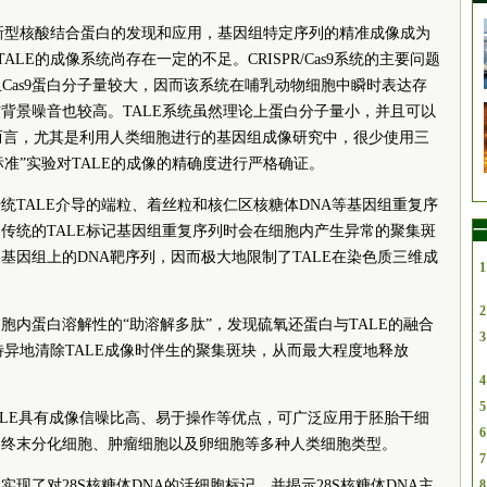
ALE等新型核酸结合蛋白的发现和应用，基因组特定序列的精准成像成为
和TALE的成像系统尚存在一定的不足。CRISPR/Cas9系统的主要问题
Cas9蛋白分子量较大，因而该系统在哺乳动物细胞中瞬时表达存
背景噪音也较高。TALE系统虽然理论上蛋白分子量小，并且可以
而言，尤其是利用人类细胞进行的基因组成像研究中，很少使用三
金标准”实验对TALE的成像的精确度进行严格确证。
统TALE介导的端粒、着丝粒和核仁区核糖体DNA等基因组重复序
一
传统的TALE标记基因组重复序列时会在细胞内产生异常的聚集斑
基因组上的DNA靶序列，因而极大地限制了TALE在染色质三维成
1
2
胞内蛋白溶解性的“助溶解多肽”，发现硫氧还蛋白与TALE的融合
3
特异地清除TALE成像时伴生的聚集斑块，从而最大程度地释放
4
5
TALE具有成像信噪比高、易于操作等优点，可广泛应用于胚胎干细
6
、终末分化细胞、肿瘤细胞以及卵细胞等多种人类细胞类型。
7
现了对28S核糖体DNA的活细胞标记，并揭示28S核糖体DNA主
8