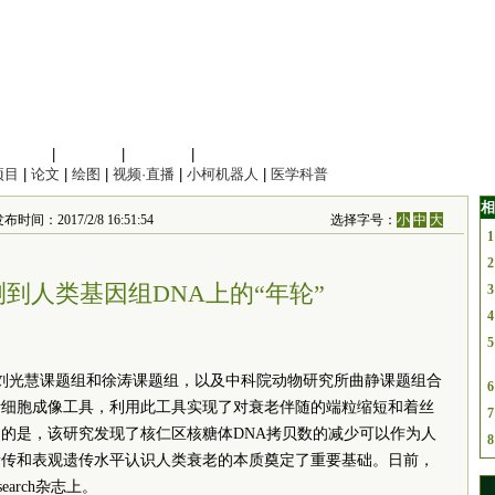
信息科学
|
地球科学
|
数理科学
|
管理综合
项目
|
论文
|
绘图
|
视频·直播
|
小柯机器人
|
医学科普
相
布时间：2017/2/8 16:51:54
选择字号：
小
中
大
1
2
到人类基因组DNA上的“年轮”
3
4
5
所刘光慧课题组和徐涛课题组，以及中科院动物研究所曲静课题组合
6
活细胞成像工具，利用此工具实现了对衰老伴随的端粒缩短和着丝
7
的是，该研究发现了核仁区核糖体DNA拷贝数的减少可以作为人
8
遗传和表观遗传水平认识人类衰老的本质奠定了重要基础。日前，
search杂志上。