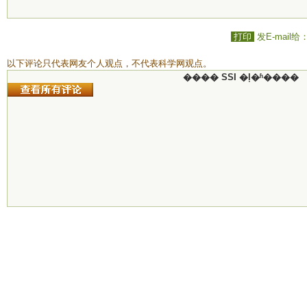
打印
发E-mail给
以下评论只代表网友个人观点，不代表科学网观点。
���� SSI �ļ�ʱ����