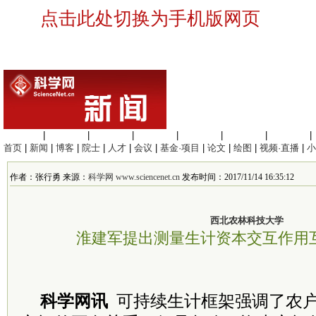
点击此处切换为手机版网页
生命科学
|
医学科学
|
化学科学
|
工程材料
|
信息科学
|
地球科学
|
数理科学
|
首页
|
新闻
|
博客
|
院士
|
人才
|
会议
|
基金·项目
|
论文
|
绘图
|
视频·直播
|
小
作者：张行勇 来源：
科学网 www.sciencenet.cn
发布时间：2017/11/14 16:35:12
西北农林科技大学
淮建军提出测量生计资本交互作用
科学网讯
可持续生计框架强调了农