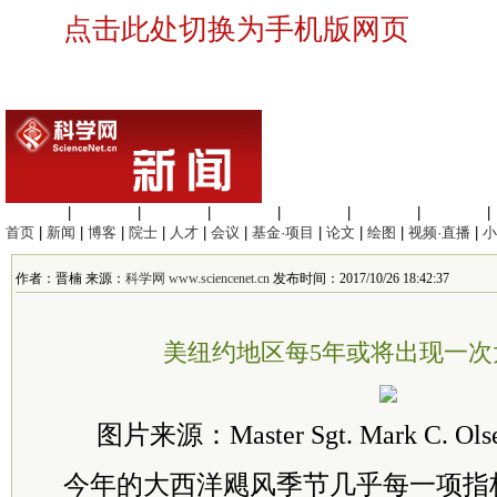
点击此处切换为手机版网页
生命科学
|
医学科学
|
化学科学
|
工程材料
|
信息科学
|
地球科学
|
数理科学
|
首页
|
新闻
|
博客
|
院士
|
人才
|
会议
|
基金·项目
|
论文
|
绘图
|
视频·直播
|
小
作者：晋楠 来源：
科学网 www.sciencenet.cn
发布时间：2017/10/26 18:42:37
美纽约地区每5年或将出现一次
图片来源：Master Sgt. Mark C. Olsen
今年的大西洋飓风季节几乎每一项指