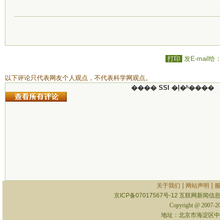
打印
发E-mail给
以下评论只代表网友个人观点，不代表科学网观点。
���� SSI �ļ�ʱ����
|
|
关于我们
网站声明
京ICP备07017567号-12
互联网新闻信息服
Copyright @ 2007-
地址：北京市海淀区中关村