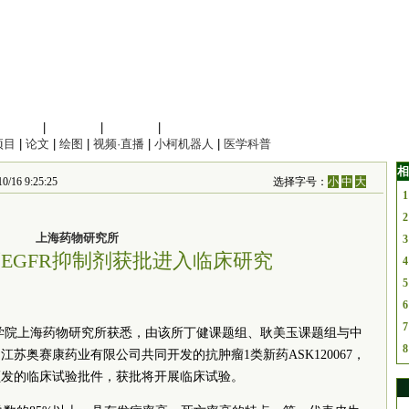
信息科学
|
地球科学
|
数理科学
|
管理综合
项目
|
论文
|
绘图
|
视频·直播
|
小柯机器人
|
医学科普
相
16 9:25:25
选择字号：
小
中
大
1
2
上海药物研究所
3
EGFR抑制剂获批进入临床研究
4
5
6
7
科学院上海药物研究所获悉，由该所丁健课题组、耿美玉课题组与中
8
苏奥赛康药业有限公司共同开发的抗肿瘤1类新药ASK120067，
颁发的临床试验批件，获批将开展临床试验。