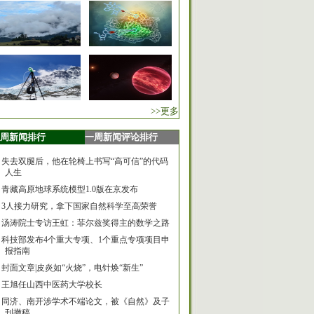
>>更多
周新闻排行
一周新闻评论排行
失去双腿后，他在轮椅上书写“高可信”的代码
人生
青藏高原地球系统模型1.0版在京发布
3人接力研究，拿下国家自然科学至高荣誉
汤涛院士专访王虹：菲尔兹奖得主的数学之路
科技部发布4个重大专项、1个重点专项项目申
报指南
封面文章|皮炎如“火烧”，电针焕“新生”
王旭任山西中医药大学校长
同济、南开涉学术不端论文，被《自然》及子
刊撤稿