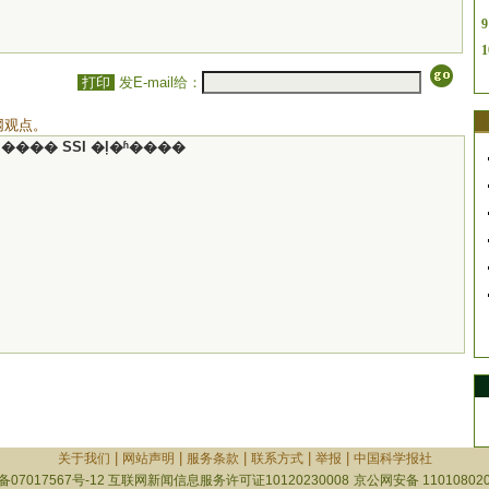
9
1
打印
发E-mail给：
网观点。
���� SSI �ļ�ʱ����
|
|
|
|
|
关于我们
网站声明
服务条款
联系方式
举报
中国科学报社
备07017567号-12
互联网新闻信息服务许可证10120230008
京公网安备 110108020