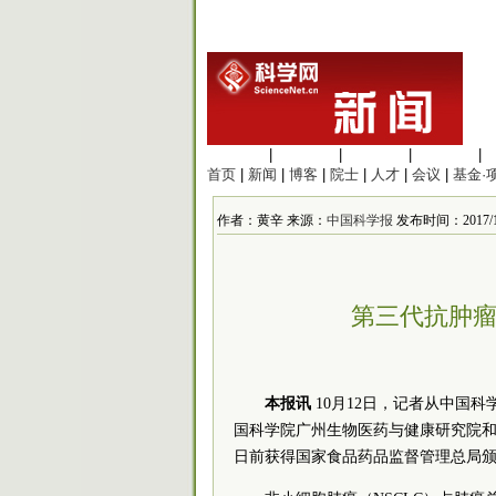
生命科学
|
医学科学
|
化学科学
|
工程材料
|
首页
|
新闻
|
博客
|
院士
|
人才
|
会议
|
基金·
作者：黄辛 来源：
中国科学报
发布时间：2017/10/
第三代抗肿瘤
本报讯
10月12日，记者从中国
国科学院广州生物医药与健康研究院和江
日前获得国家食品药品监督管理总局