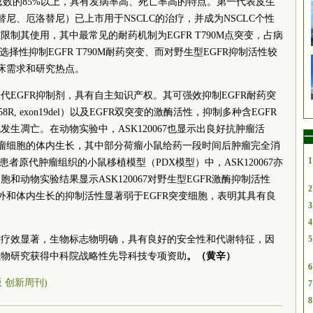
癌总数的85%以上，具有发病率高、死亡率高的特点。第一代表皮生
替尼、厄洛替尼）已上市用于NSCLC的治疗，并成为NSCLC个性
制其使用，其中最常见的耐药机制为EGFR T790M点突变，占病
择性抑制EGFR T790M耐药突变、而对野生型EGFR抑制活性较
临床需求和研究热点。
第三代EGFR抑制剂，具有自主知识产权。其可强效抑制EGFR耐药突
8R, exon19del）以及EGFR双突变的激酶活性，抑制多种含EGFR
生凋亡。在动物实验中，ASK120067也显示出良好抗肿瘤活
一
肿瘤细胞的体内生长，其中部分荷瘤小鼠给药一段时间后肿瘤完全消
1
的患者原代肿瘤组织的小鼠移植模型（PDX模型）中，ASK120067亦
和动物实验结果显示ASK120067对野生型EGFR激酶抑制活性
2
外和体内生长的抑制活性显著弱于EGFR突变细胞，表明其具有良
3
4
种疗效显著，生物标志物明确，具有良好的安全性和代谢特征，因
5
志物研究获得中科院战略性先导科技专项资助
。（黄辛）
6
5版 创新周刊)
7
8