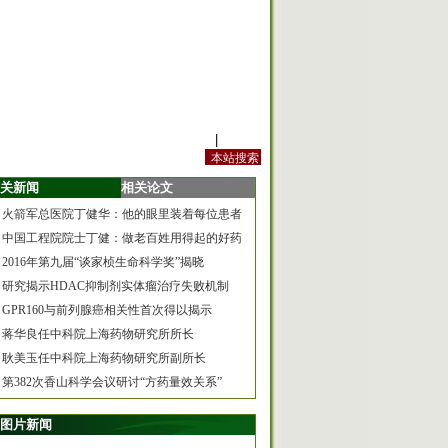
站内规定
|
手机版
关新闻
相关论文
火箭军总医院丁健华：他的眼里装着每位患者
中国工程院院士丁健：做老百姓用得起的好药
2016年第九届“谈家桢生命科学奖”揭晓
研究揭示HDAC抑制剂实体瘤治疗失败机制
GPR160与前列腺癌相关性首次得以揭示
蒋华良任中科院上海药物研究所所长
耿美玉任中科院上海药物研究所副所长
第382次香山科学会议研讨“方药量效关系”
图片新闻