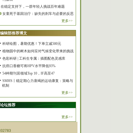
在稳定支持下，一群年轻人挑战百年难题
0
女童死于基因治疗：缺失的刹车与必要的反思
更多>>
编辑部推荐博文
科研绘图，暑期优惠！下单立减500元
植物园中的树木如何应对气候变化带来的挑战
色彩科研 | 工科生专属：插图配色灵感库
抗癌口香糖可将HPV水平降低93%
54种期刊居领域Top 10，IF高至47
SMHS丨稳定期心力衰竭的运动康复：策略与
机制
更多>>
论坛推荐
更多>>
32783