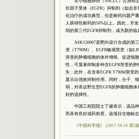
非小细胞肺癌（NSCLC）占肺
长因子受体（EGFR）抑制剂（如吉非
化治疗的成功典范，但是耐药问题严重限
人获得性耐药的50%以上。因此，开发选
弱的第三代EGFR抑制剂，成为新的
ASK120067是靶向设计合成的
变（T790M）、EGFR敏感突变（如L85
突变的肿瘤细胞的体外增殖、促进细胞发
性，可显著抑制多种含EGFR突变的
失；此外，在含有EGFR T790M突变
显示出强效抑制作用。同时，分子、细胞
弱，对表达野生型EGFR的肿瘤细胞体
好的选择性。
中国工程院院士丁健表示，该品
而具有良好成药前景。该项目生物标
《中国科学报》 (2017-10-16 第