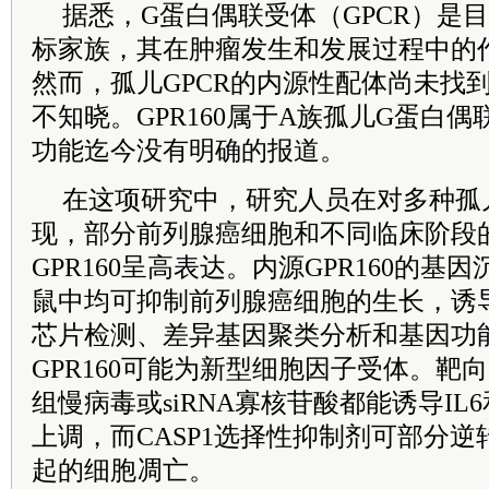
据悉，G蛋白偶联受体（GPCR）是
标家族，其在肿瘤发生和发展过程中的
然而，孤儿GPCR的内源性配体尚未找
不知晓。GPR160属于A族孤儿G蛋白
功能迄今没有明确的报道。
在这项研究中，研究人员在对多种孤儿
现，部分前列腺癌细胞和不同临床阶段
GPR160呈高表达。内源GPR160的
鼠中均可抑制前列腺癌细胞的生长，诱
芯片检测、差异基因聚类分析和基因功
GPR160可能为新型细胞因子受体。靶向GP
组慢病毒或siRNA寡核苷酸都能诱导IL6
上调，而CASP1选择性抑制剂可部分逆转
起的细胞凋亡。