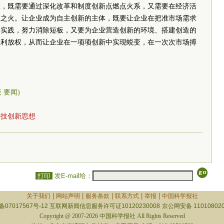
擎，既需要通过深化改革和制度创新点燃点火系，又需要在经济活
星之火。让企业成为自主创新的主体，既要让企业在把准市场需求
新实践，努力消除短板，又要为企业营造创新的环境、搭建创造的
让利放权，从而让企业在一项项创新中实现蜕变，在一次次市场搏
版 要闻)
科技创新思想
打印
发E-mail给：
|
|
|
|
|
关于我们
网站声明
服务条款
联系方式
举报
中国科学报社
备07017567号-12
互联网新闻信息服务许可证10120230008
京公网安备 110108020
Copyright @ 2007-2026 中国科学报社 All Rights Reserved