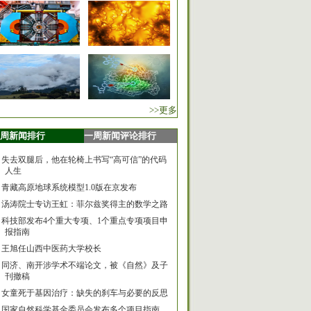
>>更多
周新闻排行
一周新闻评论排行
失去双腿后，他在轮椅上书写“高可信”的代码
人生
青藏高原地球系统模型1.0版在京发布
汤涛院士专访王虹：菲尔兹奖得主的数学之路
科技部发布4个重大专项、1个重点专项项目申
报指南
王旭任山西中医药大学校长
同济、南开涉学术不端论文，被《自然》及子
刊撤稿
女童死于基因治疗：缺失的刹车与必要的反思
国家自然科学基金委员会发布多个项目指南