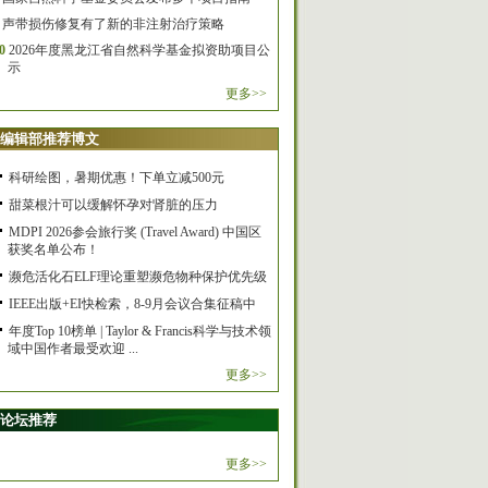
声带损伤修复有了新的非注射治疗策略
0
2026年度黑龙江省自然科学基金拟资助项目公
示
更多>>
编辑部推荐博文
科研绘图，暑期优惠！下单立减500元
甜菜根汁可以缓解怀孕对肾脏的压力
MDPI 2026参会旅行奖 (Travel Award) 中国区
获奖名单公布！
濒危活化石ELF理论重塑濒危物种保护优先级
IEEE出版+EI快检索，8-9月会议合集征稿中
年度Top 10榜单 | Taylor & Francis科学与技术领
域中国作者最受欢迎 ...
更多>>
论坛推荐
更多>>