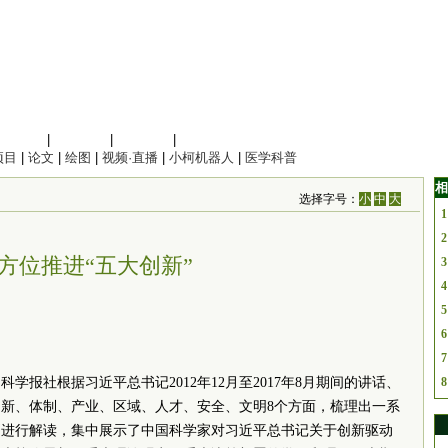
信息科学
|
地球科学
|
数理科学
|
管理综合
项目
|
论文
|
绘图
|
视频·直播
|
小柯机器人
|
医学科普
相
选择字号：
小
中
大
1
2
方位推进“五大创新”
3
4
5
6
7
学报社根据习近平总书记2012年12月至2017年8月期间的讲话、
8
新、体制、产业、区域、人才、安全、文明8个方面，梳理出一系
别进行解读，集中展示了中国科学家对习近平总书记关于创新驱动