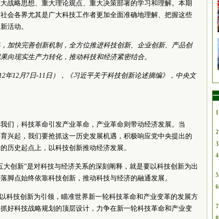
重大战略思想、重大理论观点、重大决策部署的学习和理解。本期
便社会各界尤其是广大科技工作者更加全面准确地理解、把握这些
创新活动。
略，加快完善创新机制，全方位推进科技创新、企业创新、产品创
成果向现实生产力转化，推动科技和经济紧密结合。
12年12月7日-11日），《习近平关于科技创新论述摘编》，中央文
一
1
诉我们，科技革命引发产业革命，产业革命则带动经济发展。当
2
孕育兴起，我们要抢抓这一历史发展机遇，积极响应党中央提出的
3
新的历史起点上，以科技创新推动经济发展。
4
五大创新”是对科技与经济关系的深刻阐释，就是要以科技创新为出
5
为落脚点始终依靠科技创新，推动科技与经济的融通发展。
6
持以科技创新为引领，瞄准世界新一轮科技革命和产业变革的发展方
7
，抓好科技战略规划的顶层设计，力争在新一轮科技革命和产业变
8