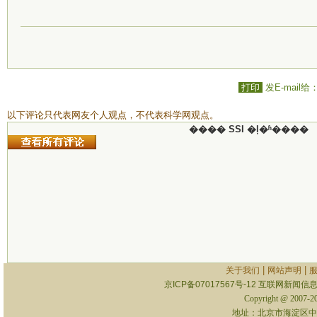
打印
发E-mail给
以下评论只代表网友个人观点，不代表科学网观点。
���� SSI �ļ�ʱ����
|
|
关于我们
网站声明
京ICP备07017567号-12
互联网新闻信息服
Copyright @ 2007-
地址：北京市海淀区中关村