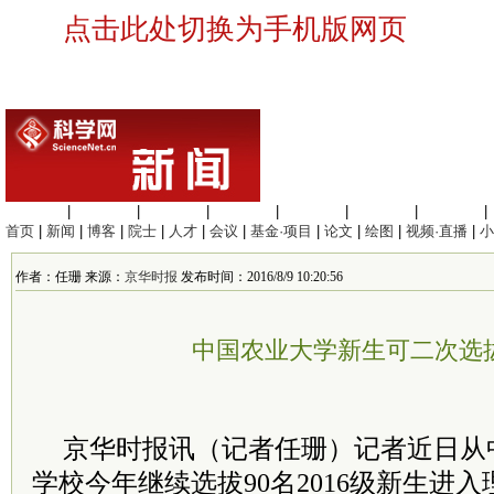
点击此处切换为手机版网页
生命科学
|
医学科学
|
化学科学
|
工程材料
|
信息科学
|
地球科学
|
数理科学
|
首页
|
新闻
|
博客
|
院士
|
人才
|
会议
|
基金·项目
|
论文
|
绘图
|
视频·直播
|
小
作者：任珊 来源：
京华时报
发布时间：2016/8/9 10:20:56
中国农业大学新生可二次选
京华时报讯（记者任珊）记者近日从
学校今年继续选拔90名2016级新生进