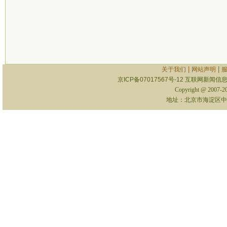
|
|
关于我们
网站声明
京ICP备07017567号-12
互联网新闻信息服
Copyright @ 2007-
地址：北京市海淀区中关村