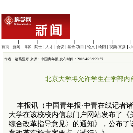
生命科学
|
医学科学
|
化学科学
|
工程材料
|
信息科学
|
地球科学
|
数理科学
|
首页
|
新闻
|
博客
|
院士
|
人才
|
会议
|
基金·项目
|
论文
|
绘图
|
视频·直播
|
小
作者：诸葛亚寒 来源：中国青年报 发布时间：2016/4/28 9:20:55
北京大学将允许学生在学部内
本报讯（中国青年报·中青在线记者
大学在该校校内信息门户网站发布了《
综合改革指导意见〉的通知》，公布了该