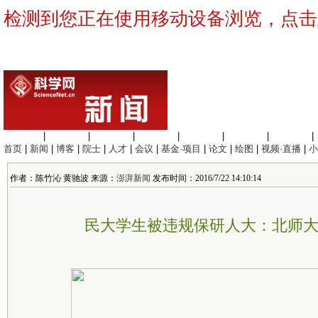
检测到您正在使用移动设备浏览，点击
生命科学
|
医学科学
|
化学科学
|
工程材料
|
信息科学
|
地球科学
|
数理科学
|
首页
|
新闻
|
博客
|
院士
|
人才
|
会议
|
基金·项目
|
论文
|
绘图
|
视频·直播
|
小
作者：陈竹沁 黄驰波 来源：
澎湃新闻
发布时间：2016/7/22 14:10:14
民大学生被违规保研人大：北师