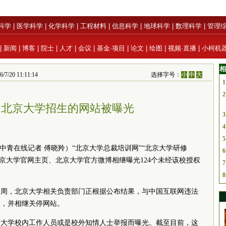
科学
|
医学科学
|
化学科学
|
工程材料
|
信息科学
|
地球科学
|
数理科学
|
管理
|
新闻
|
博客
|
院士
|
人才
|
会议
|
基金·项目
|
论文
|
绘图
|
视频·直播
|
小柯机
相
/20 11:11:14
选择字号：
小
中
大
1
2
假冒北京大学招生的网站被曝光
3
4
5
·中青在线记者 傅晓羚）“北京大学总裁培训网”“北京大学研修
6
，北京大学官网主页、北京大学官方微博相继曝光124个未经该校授权
7
8
一周，北京大学相关负责部门正根据公布结果，与中国互联网违法
展，并相继关停网站。
京大学校内工作人员或是校外知情人士举报而曝光。截至目前，这