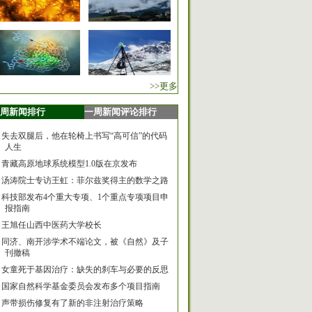
>>更多
周新闻排行
一周新闻评论排行
失去双腿后，他在轮椅上书写“高可信”的代码
人生
青藏高原地球系统模型1.0版在京发布
汤涛院士专访王虹：菲尔兹奖得主的数学之路
科技部发布4个重大专项、1个重点专项项目申
报指南
王旭任山西中医药大学校长
同济、南开涉学术不端论文，被《自然》及子
刊撤稿
女童死于基因治疗：缺失的刹车与必要的反思
国家自然科学基金委员会发布多个项目指南
声带损伤修复有了新的非注射治疗策略