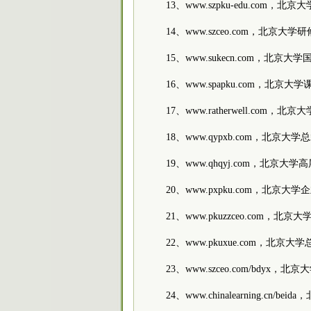
13、www.szpku-edu.com，北
14、www.szceo.com，北京大学
15、www.sukecn.com，北京大
16、www.spapku.com，北京大
17、www.ratherwell.com，
18、www.qypxb.com，北京大
19、www.qhqyj.com，北京大
20、www.pxpku.com，北京
21、www.pkuzzceo.com，北
22、www.pkuxue.com，北
23、www.szceo.com/bdyx
24、www.chinalearning.c