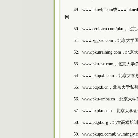
49、www.pkuvip.com或www.pk
网
50、www.ceolearn.com/p
51、www.zggxsd.com，北京
52、www.pkutraining.com
53、www.pku-px.com，北京
54、www.pkupxb.com，北京
55、www.bdpxb.cn，北京大学
56、www.pku-emba.cn，北京
57、www.pxpku.com，北京
58、www.bdgd.org，北大高端培
59、www.pkupx.com或 wumi