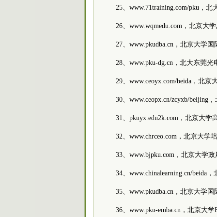
25、www.71training.com/pku
26、www.wqmedu.com，北京
27、www.pkudba.cn，北京
28、www.pku-dg.cn，北大
29、www.ceoyx.com/beida
30、www.ceopx.cn/zcyxb/be
31、pkuyx.edu2k.com，北
32、www.chrceo.com，北京大
33、www.bjpku.com，北京大
34、www.chinalearning.cn/
35、www.pkudba.cn，北京
36、www.pku-emba.cn，北京