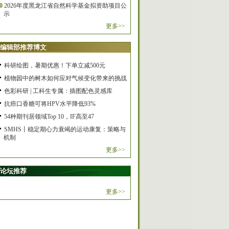
0
2026年度黑龙江省自然科学基金拟资助项目公
示
更多>>
编辑部推荐博文
科研绘图，暑期优惠！下单立减500元
植物园中的树木如何应对气候变化带来的挑战
色彩科研 | 工科生专属：插图配色灵感库
抗癌口香糖可将HPV水平降低93%
54种期刊居领域Top 10，IF高至47
SMHS丨稳定期心力衰竭的运动康复：策略与
机制
更多>>
论坛推荐
更多>>