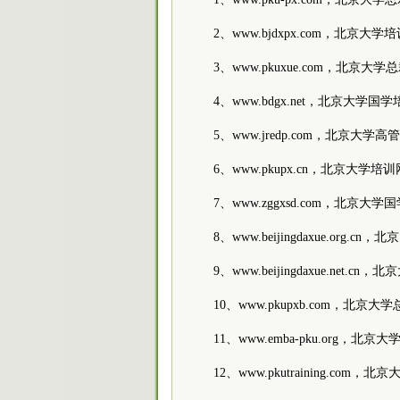
2、www.bjdxpx.com，北京大
3、www.pkuxue.com，北京
4、www.bdgx.net，北京大学国
5、www.jredp.com，北京大学
6、www.pkupx.cn，北京大学培训
7、www.zggxsd.com，北京
8、www.beijingdaxue.org.c
9、www.beijingdaxue.net.c
10、www.pkupxb.com，北京
11、www.emba-pku.org，北
12、www.pkutraining.com