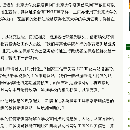
，但诸如“北京大学总裁培训网”“北京大学培训信息网”等依旧可以
招生宣传，其网址多含有“PKU”等字样，主页亦使用了北京大学的
京大学校内，甚至有的还标注能够获得北京大学的学历证明，价格在
质，以补充技能、拓宽知识、增加名校背景为噱头，借市场化培训
教育投诉处工作人员说：“我们与其他学院举行的教育培训是业务
一
。北京大学法律顾问办公室考虑将通过行政或者法律途径解决这一
1
期间，暂无下一步动作。
2
顺利申请过关并对外招生？国家工信部负责“ICP/IP及网站备案”的
3
有合法教学资质的主体申请网站，我们一般根据申请人提供的域
4
对网站内容进行定期监管核查，如果查出是虚假网站，将直接封
对网站本身进行改动，添加学校的相关标识，以假充真。”
5
于缺乏对信息的识别能力，习惯通过各类搜索工具搜索培训信息的
6
难辨的教育培训网站，应该如何甄别？
7
大学的任何培训都能够在学校官网找到消息源，因此，从官方网站
8
的是，许多浏览器能在地址栏自动识别出网站主体的相关信息，并
9