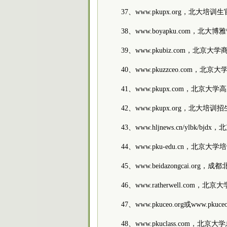
37、www.pkupx.org，北大培训
38、www.boyapku.com，北
39、www.pkubiz.com，北京大
40、www.pkuzzceo.com，北
41、www.pkupx.com，北京
42、www.pkupx.org，北大培训
43、www.hljnews.cn/ylbk
44、www.pku-edu.cn，北京大学
45、www.beidazongcai.or
46、www.ratherwell.com，
47、www.pkuceo.org或www.
48、www.pkuclass.com，北