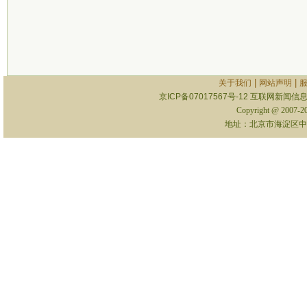
|
|
关于我们
网站声明
京ICP备07017567号-12
互联网新闻信息服
Copyright @ 2007-
地址：北京市海淀区中关村