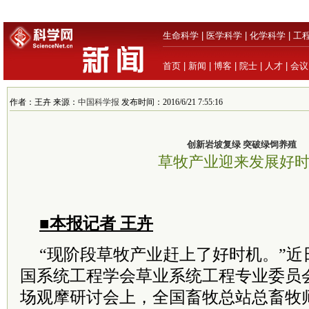
生命科学
|
医学科学
|
化学科学
|
工
首页
|
新闻
|
博客
|
院士
|
人才
|
会议
作者：王卉 来源：
中国科学报
发布时间：2016/6/21 7:55:16
创新岩坡复绿 突破绿饲养殖
草牧产业迎来发展好
■本报记者 王卉
“现阶段草牧产业赶上了好时机。”近
国系统工程学会草业系统工程专业委员
场观摩研讨会上，全国畜牧总站总畜牧