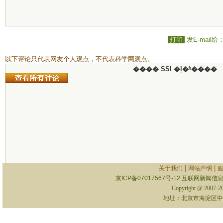
打印
发E-mail给
以下评论只代表网友个人观点，不代表科学网观点。
���� SSI �ļ�ʱ����
|
|
关于我们
网站声明
京ICP备07017567号-12
互联网新闻信息服
Copyright @ 2007-
地址：北京市海淀区中关村