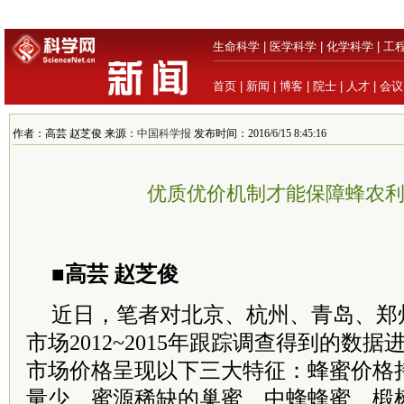
生命科学
|
医学科学
|
化学科学
|
工
首页
|
新闻
|
博客
|
院士
|
人才
|
会议
作者：高芸 赵芝俊 来源：
中国科学报
发布时间：2016/6/15 8:45:16
优质优价机制才能保障蜂农
■高芸 赵芝俊
近日，笔者对北京、杭州、青岛、郑
市场2012~2015年跟踪调查得到的数
市场价格呈现以下三大特征：蜂蜜价格
量少、蜜源稀缺的巢蜜、中蜂蜂蜜、椴