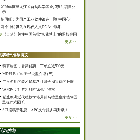
2026年度黑龙江省自然科学基金拟资助项目公
示
杨周旺：为国产工业软件锻造一颗“中国心”
两个神秘祖先在现代人类DNA中现形
0
《自然》关注中国首批“实践博士”的硬核突围
更多>>
编辑部推荐博文
科研绘图，暑期优惠！下单立减500元
MDPI Books 图书类型介绍 (三)
广泛使用的聚乙烯塑料可能会损害你的肝脏
波尔图：杜罗河畔的惊魂与治愈
塑造欧洲近代植物学格局的马德里皇家植物园
里程碑式园长
SCI投稿新消息：APC支付服务再升级！
更多>>
论坛推荐