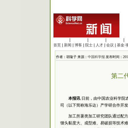
生命科学
|
医学科学
|
化学科学
|
工程材料
|
首页
|
新闻
|
博客
|
院士
|
人才
|
会议
|
基金·
作者：胡璇子 来源：
中国科学报
发布时间：2016/6
第二
本报讯
日前，由中国农业科学院
司（以下简称海乐达）产学研合作开
加工所薯类加工研究团队通过配
馒头黏度大、成型难、易破损等技术难