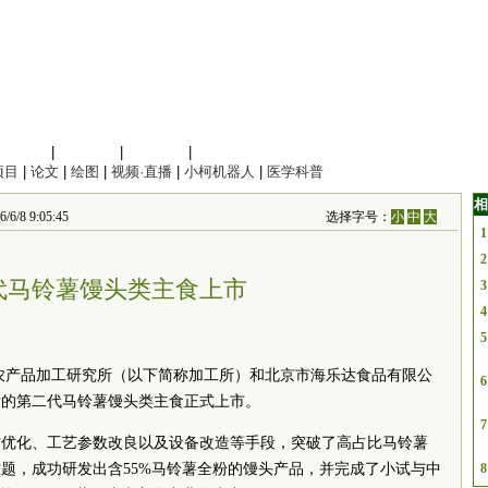
信息科学
|
地球科学
|
数理科学
|
管理综合
项目
|
论文
|
绘图
|
视频·直播
|
小柯机器人
|
医学科普
相
/8 9:05:45
选择字号：
小
中
大
1
2
代马铃薯馒头类主食上市
3
4
5
农产品加工研究所（以下简称加工所）和北京市海乐达食品有限公
6
发的第二代马铃薯馒头类主食正式上市。
7
方优化、工艺参数改良以及设备改造等手段，突破了高占比马铃薯
题，成功研发出含55%马铃薯全粉的馒头产品，并完成了小试与中
8