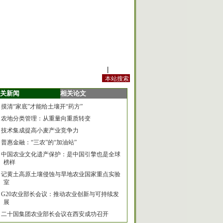
站内规定
|
手机版
关新闻
相关论文
摸清“家底”才能给土壤开“药方”
农地分类管理：从重量向重质转变
技术集成提高小麦产业竞争力
普惠金融：“三农”的“加油站”
中国农业文化遗产保护：是中国引擎也是全球
榜样
记黄土高原土壤侵蚀与旱地农业国家重点实验
室
G20农业部长会议：推动农业创新与可持续发
展
二十国集团农业部长会议在西安成功召开