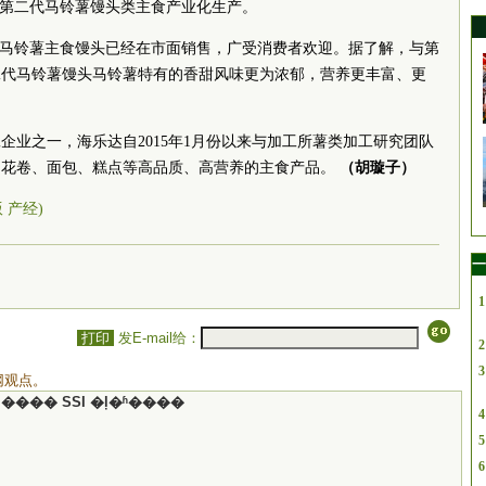
的第二代马铃薯馒头类主食产业化生产。
代马铃薯主食馒头已经在市面销售，广受消费者欢迎。据了解，与第
二代马铃薯馒头马铃薯特有的香甜风味更为浓郁，营养更丰富、更
企业之一，海乐达自2015年1月份以来与加工所薯类加工研究团队
、花卷、面包、糕点等高品质、高营养的主食产品。
（胡璇子）
版 产经)
一
1
打印
发E-mail给：
2
3
网观点。
���� SSI �ļ�ʱ����
4
5
6