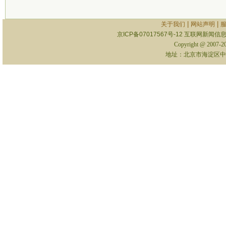
|
|
关于我们
网站声明
京ICP备07017567号-12
互联网新闻信息服
Copyright @ 2007-
地址：北京市海淀区中关村