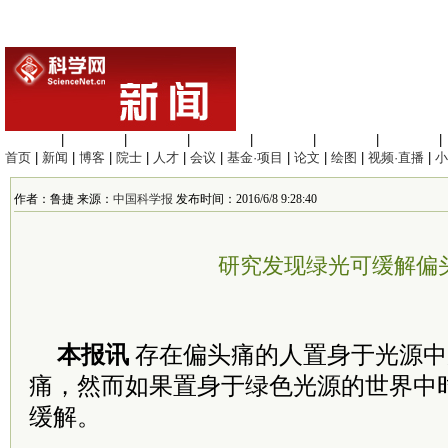
生命科学
|
医学科学
|
化学科学
|
工程材料
|
信息科学
|
地球科学
|
数理科学
|
首页
|
新闻
|
博客
|
院士
|
人才
|
会议
|
基金·项目
|
论文
|
绘图
|
视频·直播
|
小
作者：鲁捷 来源：
中国科学报
发布时间：2016/6/8 9:28:40
研究发现绿光可缓解偏
本报讯
存在偏头痛的人置身于光源中
痛，然而如果置身于绿色光源的世界中
缓解。