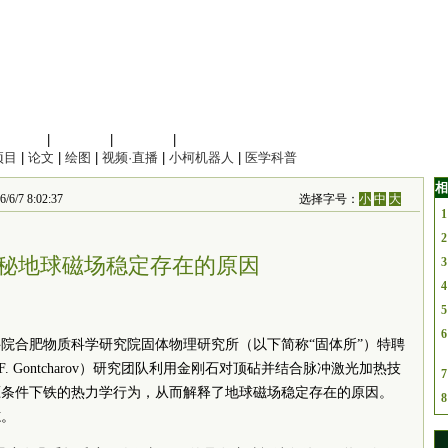
信息科学
|
地球科学
|
数理科学
|
管理综合
项目
|
论文
|
绘图
|
视频·直播
|
小柯机器人
|
医学科普
相
/7 8:02:37
选择字号：
小
中
大
1
2
秘地球磁场稳定存在的原因
3
4
5
6
院合肥物质科学研究院固体物理研究所（以下简称“固体所”）特聘
e F. Gontcharov）研究团队利用金刚石对顶砧并结合脉冲激光加热技
7
压条件下铁的热力学行为，从而解释了地球磁场稳定存在的原因。
8
志。