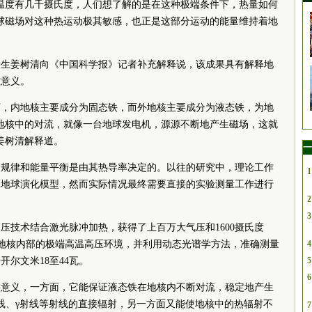
温度有几千摄氏度，人们想了解的是在这种极端条件下，热量如何
球磁场对这种热运动极其敏感，也正是这部分运动的能量维持着地
士生姜树清向《中国科学报》记者补充解释说，该成果具有解释地
重意义。
下，内地核主要成分为固态铁，而外地核主要成分为液态铁，为地
地核中的对流，就像一台地球发电机，源源不断地产生磁场，这就
姜树清解释道。
一
动规律和能量平衡是由其热导率决定的。以往的研究中，理论工作
1
的地球演化模型，然而实际情况最终需要直接的实验测量工作进行
2
3
压技术结合激光脉冲加热，获得了上百万大气压和1600摄氏度
拟了地核内部的极端高温高压环境，并利用动态光谱学方法，准确测量
4
尔文米18至44瓦。
5
6
要意义，一方面，它能保证液态铁在地核内不断对流，稳定地产生
线、γ射线等射线的直接辐射，另一方面又能使地核中的热辐射不
7