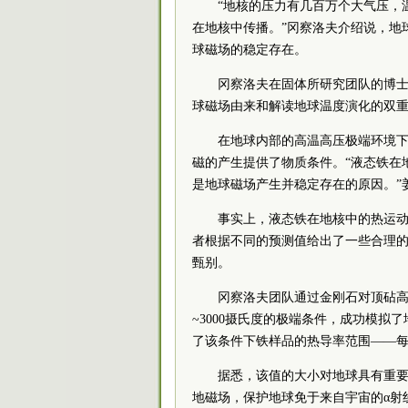
“地核的压力有几百万个大气压，
在地核中传播。”冈察洛夫介绍说，地
球磁场的稳定存在。
冈察洛夫在固体所研究团队的博
球磁场由来和解读地球温度演化的双
在地球内部的高温高压极端环境
磁的产生提供了物质条件。“液态铁在
是地球磁场产生并稳定存在的原因。”
事实上，液态铁在地核中的热运
者根据不同的预测值给出了一些合理
甄别。
冈察洛夫团队通过金刚石对顶砧高
~3000摄氏度的极端条件，成功模
了该条件下铁样品的热导率范围——每开
据悉，该值的大小对地球具有重
地磁场，保护地球免于来自宇宙的α射