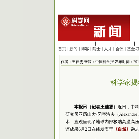
生命科学
|
医学科学
|
化学科学
|
工程材料
|
首页
|
新闻
|
博客
|
院士
|
人才
|
会议
|
基金·
作者：王佳雯 来源：
中国科学报
发布时间：2016/6
科学家揭
本报讯（记者王佳雯）
近日，中科
研究员亚历山大·冈察洛夫（Alexandr
术，直观呈现了地球内部极端高温高
该成果6月2日在线发表于
《自然》
杂