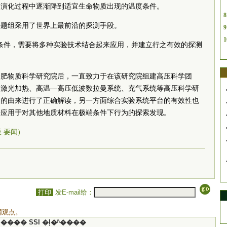
的演化过程中逐渐降到适宜生命物质出现的温度条件。
8
课题组采用了世界上最前沿的探测手段。
9
1
条件，需要将多种实验技术结合起来应用，并建立行之有效的探测
合肥物质科学研究院后，一直致力于在该研究院组建高压科学团
的激光加热、高温—高压低波数拉曼系统、充气系统等高压科学研
场的由来进行了正确解读，另一方面综合实验系统平台的有效性也
步应用于对其他地质材料在极端条件下行为的探索发现。
版 要闻)
打印
发E-mail给：
网观点。
���� SSI �ļ�ʱ����