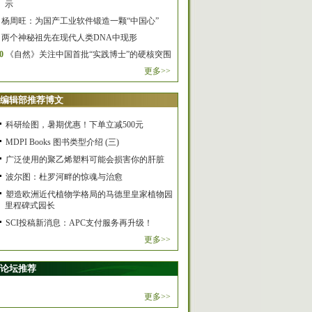
示
杨周旺：为国产工业软件锻造一颗“中国心”
两个神秘祖先在现代人类DNA中现形
0
《自然》关注中国首批“实践博士”的硬核突围
更多>>
编辑部推荐博文
科研绘图，暑期优惠！下单立减500元
MDPI Books 图书类型介绍 (三)
广泛使用的聚乙烯塑料可能会损害你的肝脏
波尔图：杜罗河畔的惊魂与治愈
塑造欧洲近代植物学格局的马德里皇家植物园
里程碑式园长
SCI投稿新消息：APC支付服务再升级！
更多>>
论坛推荐
更多>>