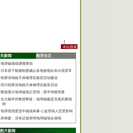
站内规定
|
手机版
关新闻
相关论文
地球磁场或缓慢摆动
日本原子能规制委确认各地核电站未出现异常
锦屏深地核天体物理实验室启动建设
四川锦屏深地核天体物理实验室启动
数据显示地球磁场正变弱：西半球最明显
吉大杨学祥教授释疑：地球磁极是否真的要颠
倒
地球现强度适中磁场风暴 心血管病人恐受影响
薛炳森：没有证据表明地球磁场在崩塌
图片新闻