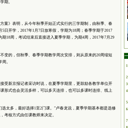
季学期。
施方案》表明，从今年秋季开始正式实行的三学期制，由秋季、春
日开学，2017年1月7日放寒假，学期为18周；春季学期于2017
，为期18周，考试结束后直接进入夏季学期，为期4周，2017年7月29
不变的，但秋季、春季学期教学周次安排，则从原来的20周缩短
一
学周。
1
2
在接受新京报记者采访时说，在夏季学期里，更鼓励各教学单位开
3
排课形式也会灵活多样，可以多天连排，也可以多课时连排、线上
4
5
们选太多，最好选择1至2门课。”卢春龙说，夏季学期基本都是选修
6
试，考核方式由任课教师来决定。
7
8