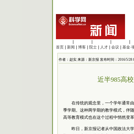
生命科学
|
医学科学
|
化学科学
|
工程材料
|
首页
|
新闻
|
博客
|
院士
|
人才
|
会议
|
基金·
作者：赵实 来源：新京报 发布时间：2016/5/28 8:
近半985高
在传统的观念里，一个学年通常由
季学期。这种两学期的教学模式，伴
高等教育模式也在这个过程中悄然变
昨日，新京报记者从中国政法大学