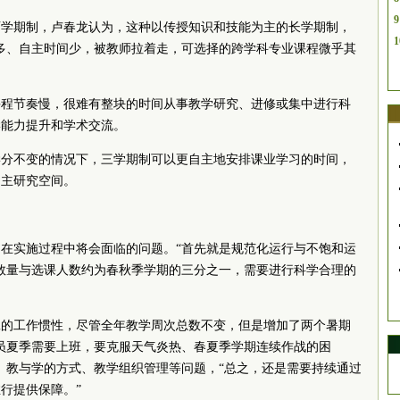
9
两学期制，卢春龙认为，这种以传授知识和技能为主的长学期制，
1
多、自主时间少，被教师拉着走，可选择的跨学科专业课程微乎其
课程节奏慢，很难有整块的时间从事教学研究、进修或集中进行科
学能力提升和学术交流。
学分不变的情况下，三学期制可以更自主地安排课业学习的时间，
自主研究空间。
在实施过程中将会面临的问题。“首先就是规范化运行与不饱和运
数量与选课人数约为春秋季学期的三分之一，需要进行科学合理的
工的工作惯性，尽管全年教学周次总数不变，但是增加了两个暑期
员夏季需要上班，要克服天气炎热、春夏季学期连续作战的困
、教与学的方式、教学组织管理等问题，“总之，还是需要持续通过
行提供保障。”