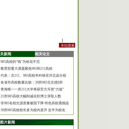
站内规定
|
手机版
关新闻
相关论文
985高校的“钱”为啥花不完
教育部重大课题聚焦985和211高校
代表：京211、985高校本科移至河北设分校
各省市高校数量比较：39所985北京揽8所
青海唯一一所211大学将获官方斥资“力挺”
21所985高校大幅削减在职博士录取人数
非985名校生源质量被指下降 特色高校遇挑战
39所985高校校长多为校内直升 近半为校友
图片新闻