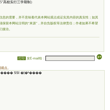
85”高校实行三学期制）
信息的需要，并不意味着代表本网站观点或证实其内容的真实性；如其
须保留本网站注明的“来源”，并自负版权等法律责任；作者如果不希望
们接洽。
打印
发E-mail给：
网观点。
���� SSI �ļ�ʱ����