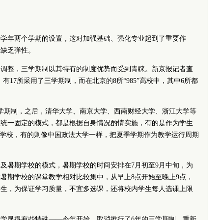
是每学年两个学期的设置，这对加强基础、强化专业起到了重要作
也缺乏弹性。
期调整，三学期制以其特有的制度优势而受到青睐。新京报记者查
中，有17所采用了三学期制，而在北京的8所“985”高校中，其中6所都
行三学期制，之后，清华大学、南京大学、西南财经大学、浙江大学等
有统一固定的模式，都是根据自身情况酌情实施，有的是作为学生
期学校，有的则像中国政法大学一样，把夏季学期作为教学运行周期
及暑期学校的模式，暑期学校的时间安排在7月初至9月中旬，为
暑期学校的课堂教学相对比较集中，从早上8点开始至晚上9点，
学生，为保证学习质量，不宜多选课，还将校内学生每人选课上限
学显得有些特殊——今年开始，取消推行了6年的三学期制，重新