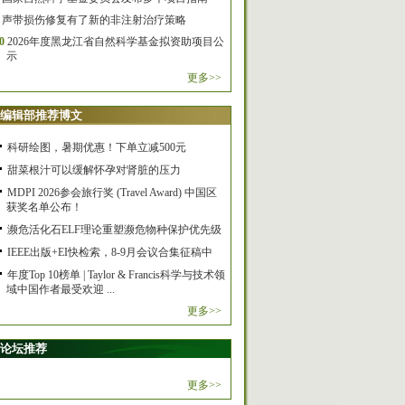
声带损伤修复有了新的非注射治疗策略
0
2026年度黑龙江省自然科学基金拟资助项目公
示
更多>>
编辑部推荐博文
科研绘图，暑期优惠！下单立减500元
甜菜根汁可以缓解怀孕对肾脏的压力
MDPI 2026参会旅行奖 (Travel Award) 中国区
获奖名单公布！
濒危活化石ELF理论重塑濒危物种保护优先级
IEEE出版+EI快检索，8-9月会议合集征稿中
年度Top 10榜单 | Taylor & Francis科学与技术领
域中国作者最受欢迎 ...
更多>>
论坛推荐
更多>>