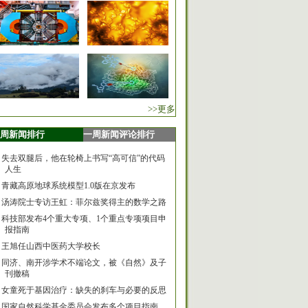
>>更多
周新闻排行
一周新闻评论排行
失去双腿后，他在轮椅上书写“高可信”的代码
人生
青藏高原地球系统模型1.0版在京发布
汤涛院士专访王虹：菲尔兹奖得主的数学之路
科技部发布4个重大专项、1个重点专项项目申
报指南
王旭任山西中医药大学校长
同济、南开涉学术不端论文，被《自然》及子
刊撤稿
女童死于基因治疗：缺失的刹车与必要的反思
国家自然科学基金委员会发布多个项目指南