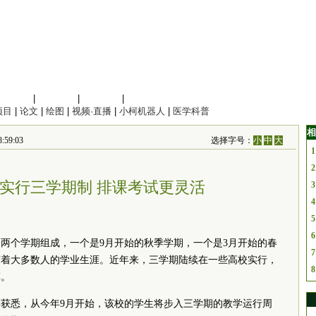
信息科学
|
地球科学
|
数理科学
|
管理综合
项目
|
论文
|
绘图
|
视频·直播
|
小柯机器人
|
医学科普
相
59:03
选择字号：
小
中
大
1
2
校实行三学期制 排课考试更灵活
3
4
5
6
两个学期组成，一个是9月开始的秋季学期，一个是3月开始的春
7
随着大多数人的学业生涯。近年来，三学期陆续在一些高校实行，
8
革。
获悉，从今年9月开始，该校的学生将步入三学期的教学运行周