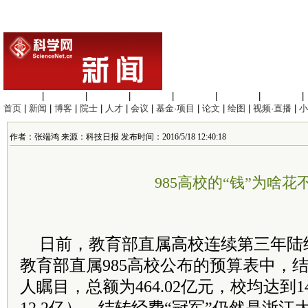
生命科学
|
医学科学
|
化学科学
|
工程材料
|
信息科学
|
地球科学
|
数理科学
|
首页
|
新闻
|
博客
|
院士
|
人才
|
会议
|
基金·项目
|
论文
|
绘图
|
视频·直播
|
小
作者：张端鸿 来源：科技日报 发布时间：2016/5/18 12:40:18
985高校的“钱”为啥花
日前，教育部直属高校连续第三年陆
教育部直属985高校公布的预算表中，
人瞩目，总额为464.02亿元，校均达到1