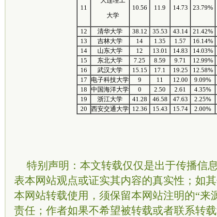
大连理工
11
10.56
11.9
14.73
23.79%
大学
12
清华大学
38.12
35.53
43.14
21.42%
13
吉林大学
14
1.35
1.57
16.14%
14
山东大学
12
13.01
14.83
14.03%
15
东北大学
7.25
8.59
9.71
12.99%
16
武汉大学
15.15
17.1
19.25
12.58%
17
电子科技大学
9
11
12.00
9.09%
18
中国海洋大学
0
2.50
2.61
4.35%
19
浙江大学
41.28
46.58
47.63
2.25%
20
西安交通大学
12.36
15.43
15.74
2.00%
特别声明：本文转载仅仅是出于传播信
表本网站观点或证实其内容的真实性；如其
本网站转载使用，须保留本网站注明的“来
责任；作者如果不希望被转载或者联系转载