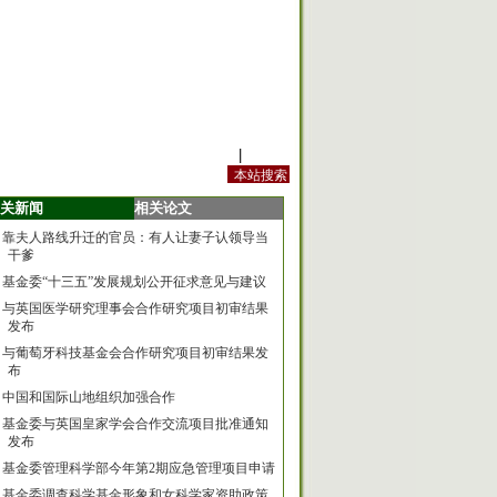
站内规定
|
手机版
关新闻
相关论文
靠夫人路线升迁的官员：有人让妻子认领导当
干爹
基金委“十三五”发展规划公开征求意见与建议
与英国医学研究理事会合作研究项目初审结果
发布
与葡萄牙科技基金会合作研究项目初审结果发
布
中国和国际山地组织加强合作
基金委与英国皇家学会合作交流项目批准通知
发布
基金委管理科学部今年第2期应急管理项目申请
基金委调查科学基金形象和女科学家资助政策