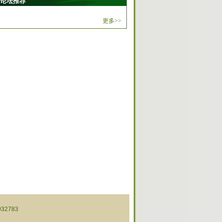
论坛推荐
更多>>
32783