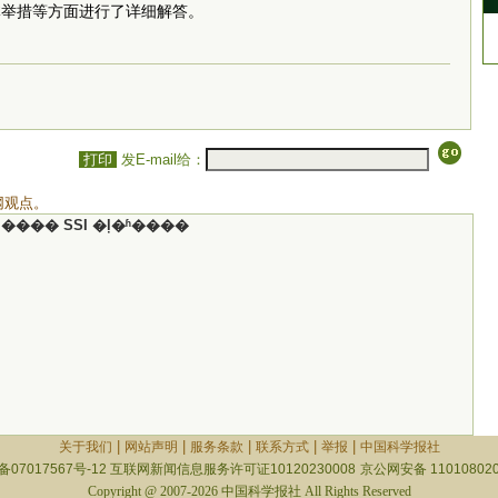
体举措等方面进行了详细解答。
打印
发E-mail给：
网观点。
���� SSI �ļ�ʱ����
|
|
|
|
|
关于我们
网站声明
服务条款
联系方式
举报
中国科学报社
备07017567号-12
互联网新闻信息服务许可证10120230008
京公网安备 110108020
Copyright @ 2007-2026 中国科学报社 All Rights Reserved