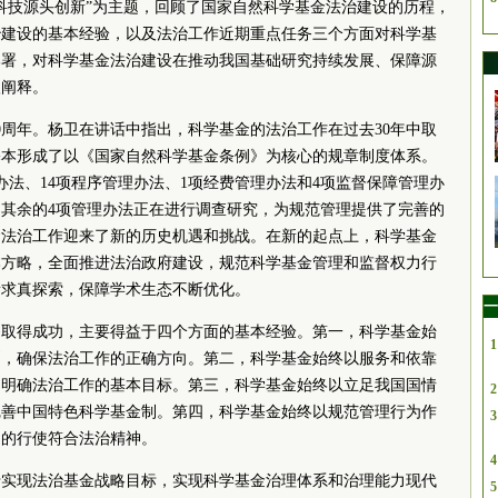
科技源头创新”为主题，回顾了国家自然科学基金法治建设的历程，
治建设的基本经验，以及法治工作近期重点任务三个方面对科学基
部署，对科学基金法治建设在推动我国基础研究持续发展、保障源
入阐释。
0周年。杨卫在讲话中指出，科学基金的法治工作在过去30年中取
基本形成了以《国家自然科学基金条例》为核心的规章制度体系。
办法、14项程序管理办法、1项经费管理办法和4项监督保障管理办
其余的4项管理办法正在进行调查研究，为规范管理提供了完善的
金法治工作迎来了新的历史机遇和挑战。在新的起点上，科学基金
本方略，全面推进法治政府建设，规范科学基金管理和监督权力行
新求真探索，保障学术生态不断优化。
一
够取得成功，主要得益于四个方面的基本经验。第一，科学基金始
1
则，确保法治工作的正确方向。第二，科学基金始终以服务和依靠
，明确法治工作的基本目标。第三，科学基金始终以立足我国国情
2
完善中国特色科学基金制。第四，科学基金始终以规范管理行为作
3
力的行使符合法治精神。
4
于实现法治基金战略目标，实现科学基金治理体系和治理能力现代
5