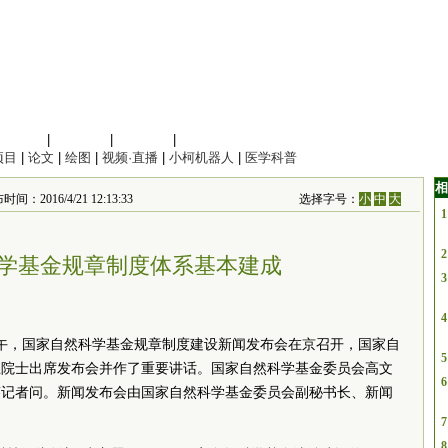
信息科学
|
地球科学
|
数理科学
|
管理综合
项目
|
论文
|
绘图
|
视频·直播
|
小柯机器人
|
医学科普
相
间：2016/4/21 12:13:33
选择字号：
小
中
大
1
2
学基金规章制度体系基本建成
3
4
上午，国家自然科学基金规章制度建设新闻发布会在京召开，国家自
5
卫院士出席发布会并作了重要讲话。国家自然科学基金委员会高文
6
答记者问。新闻发布会由国家自然科学基金委员会副秘书长、新闻
7
8