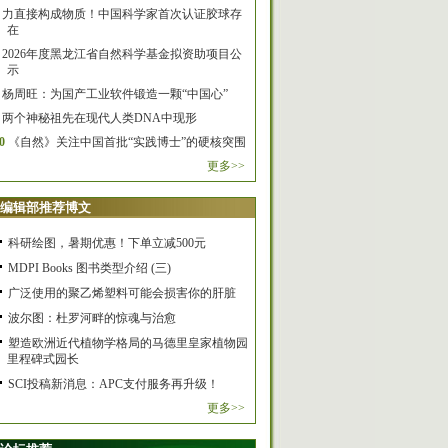
力直接构成物质！中国科学家首次认证胶球存
在
2026年度黑龙江省自然科学基金拟资助项目公
示
杨周旺：为国产工业软件锻造一颗“中国心”
两个神秘祖先在现代人类DNA中现形
0
《自然》关注中国首批“实践博士”的硬核突围
更多>>
编辑部推荐博文
科研绘图，暑期优惠！下单立减500元
MDPI Books 图书类型介绍 (三)
广泛使用的聚乙烯塑料可能会损害你的肝脏
波尔图：杜罗河畔的惊魂与治愈
塑造欧洲近代植物学格局的马德里皇家植物园
里程碑式园长
SCI投稿新消息：APC支付服务再升级！
更多>>