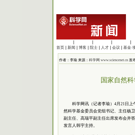
生命科学
|
医学科学
|
化学科学
|
工程材料
|
首页
|
新闻
|
博客
|
院士
|
人才
|
会议
|
基金·
作者：李瑜 来源：
科学网 www.sciencenet.cn
发布时
国家自然科
科学网讯（记者李瑜）4月21日
然科学基金委员会党组书记、主任杨
副主任、高瑞平副主任出席发布会并
发言人韩宇主持。