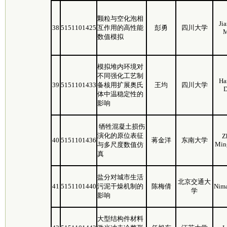
颗粒与空化泡相
Ji
38
5151101425
互作用的高性能
彭勇
四川大学
M
数值模拟
模拟堆内环境对
不同强化工艺制
Ha
39
5151101433
备核用扩展奥氏
王均
四川大学
D
体中温稳定性的
影响
牺牲混凝土损伤
演化的原位表征
Z
40
5151101436
蒋金洋
东南大学
Min
与多尺度数值仿
真
盐分对城市生活
北京交通大
41
5151101440
污泥干燥机制的
陈梅倩
Nima
学
影响
大型结构件材料