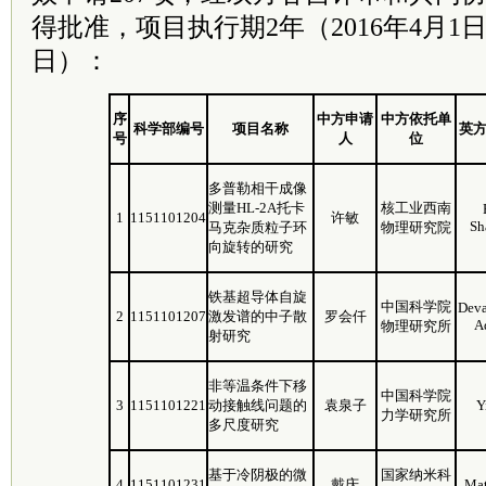
得批准，项目执行期2年（2016年4月1日至
日）：
序
中方申请
中方依托单
科学部编号
项目名称
英
号
人
位
多普勒相干成像
测量HL-2A托卡
核工业西南
1
1151101204
许敏
Sh
马克杂质粒子环
物理研究院
向旋转的研究
铁基超导体自旋
中国科学院
Deva
2
1151101207
激发谱的中子散
罗会仟
A
物理研究所
射研究
非等温条件下移
中国科学院
3
1151101221
动接触线问题的
袁泉子
Y
力学研究所
多尺度研究
基于冷阴极的微
国家纳米科
4
1151101231
戴庆
Mat