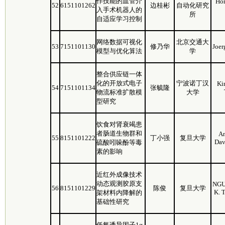
作技能的血管介
Ho
52
6151101262
边桂彬
自动化研究
入手术机器人的
所
自适应学习控制
网络数据可视化
北京交通大
53
7151101130
修乃华
Joer
模型与优化算法
学
整合供应链一体
化的开放式电子
宁波诺丁汉
Ki
54
7151101134
张毓隆
物流标准扩散模
大学
型研究
饮食对肾衰竭患
者肠道生物群和
A
55
8151101222
丁小强
复旦大学
Dav
硫酸吲哚酚等毒
素的影响
近红外成像技术
动态观测胶原支
NGU
56
8151101229
陈俊
复旦大学
K.
架材料内降解的
基础性研究
低氧诱导因子1α