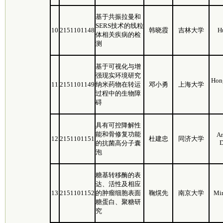
基于共振拉曼和
SERS技术的线粒
10
2151101148
韩晓霞
吉林大学
H
体相关疾病的检
测
基于可视化与增
强现实环境研究
Hon
11
2151101149
纳米药物在转运
邓小勇
上海大学
过程中的生物障
碍
具有可控降解性
能和骨修复功能
A
12
2151101151
杜建忠
同济大学
的抗菌高分子囊
泡
糖基转移酶的表
达、活性及相应
13
2151101152
的肿瘤细胞表面
鞠熀先
南京大学
Mi
糖蛋白、聚糖研
究