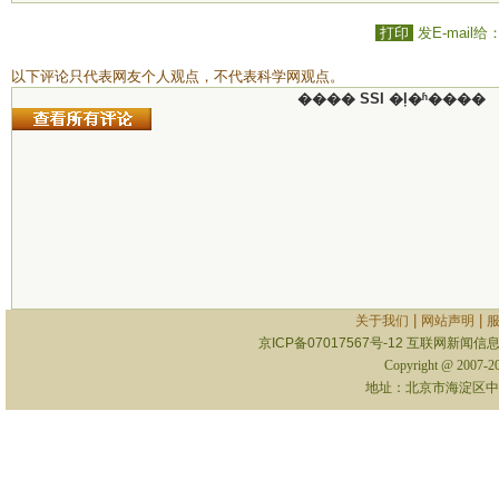
打印
发E-mail给
以下评论只代表网友个人观点，不代表科学网观点。
���� SSI �ļ�ʱ����
|
|
关于我们
网站声明
京ICP备07017567号-12
互联网新闻信息服
Copyright @ 2007-
地址：北京市海淀区中关村