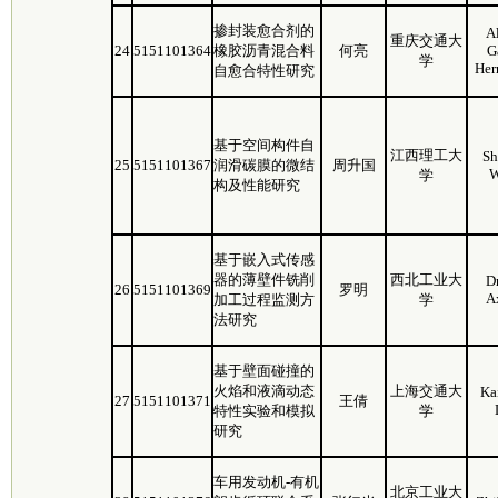
掺封装愈合剂的
A
重庆交通大
24
5151101364
橡胶沥青混合料
何亮
G
学
Her
自愈合特性研究
基于空间构件自
江西理工大
Sh
25
5151101367
润滑碳膜的微结
周升国
W
学
构及性能研究
基于嵌入式传感
器的薄壁件铣削
西北工业大
D
26
5151101369
罗明
A
加工过程监测方
学
法研究
基于壁面碰撞的
火焰和液滴动态
上海交通大
Ka
27
5151101371
王倩
特性实验和模拟
学
研究
车用发动机-有机
北京工业大