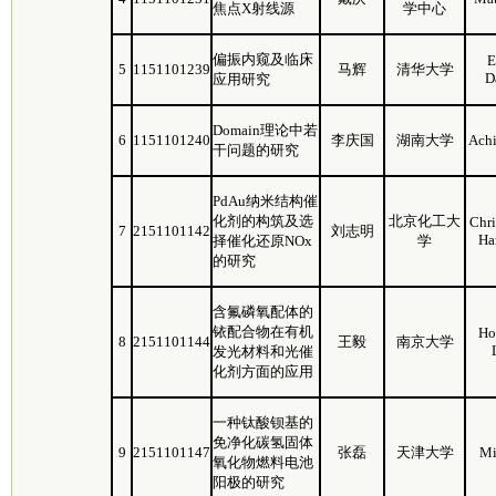
焦点X射线源
学中心
偏振内窥及临床
E
5
1151101239
马辉
清华大学
D
应用研究
Domain理论中若
6
1151101240
李庆国
湖南大学
Ach
干问题的研究
PdAu纳米结构催
化剂的构筑及选
北京化工大
Chri
7
2151101142
刘志明
Ha
择催化还原NOx
学
的研究
含氟磷氧配体的
铱配合物在有机
Ho
8
2151101144
王毅
南京大学
发光材料和光催
化剂方面的应用
一种钛酸钡基的
免净化碳氢固体
9
2151101147
张磊
天津大学
Mi
氧化物燃料电池
阳极的研究