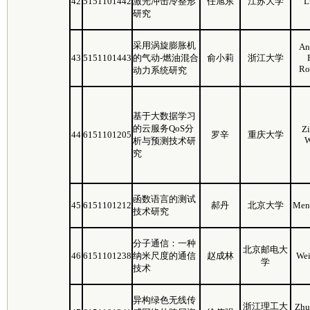
42
5151101442
激光冲击冷整形
任旭东
江苏大学
L
研究
采用涡旋膨胀机
An
43
5151101443
的气动-燃油混合
俞小莉
浙江大学
Ro
动力系统研究
基于大数据学习
的云服务QoS分
Z
44
6151101205
罗辛
重庆大学
W
析与预测技术研
究
函数语言的测试
45
6151101212
郝丹
北京大学
Men
技术研究
分子通信：一种
北京邮电大
46
6151101238
纳米尺度的通信
赵成林
Wei
学
技术
异构绿色无线传
浙江理工大
Zhu