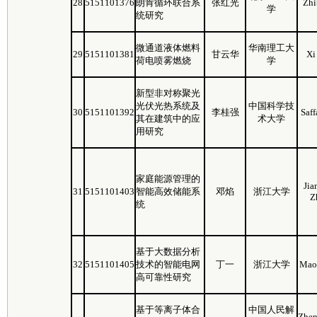
28
5151101376
朗肯循环联合系
张红光
Zhi
学
统研究
微通道液体燃料
华南理工大
29
5151101381
甘云华
Xi
荷电喷雾燃烧
学
新型非对称聚光
光伏光热系统及
中国科学技
30
5151101392
李桂强
Saff
其在建筑中的应
术大学
用研究
家庭能源管理的
Jia
31
5151101403
智能高效储能系
邓焰
浙江大学
Z
统
基于大数据分析
32
5151101405
技术的智能电网
丁一
浙江大学
Mao
高可靠性研究
基于等离子体合
中国人民解
Zhe