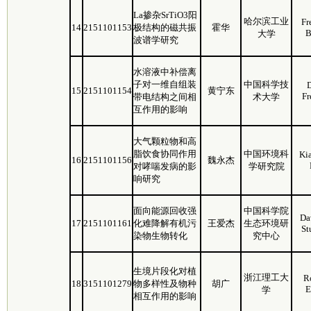
La掺杂SrTiO3阳
哈尔滨工业
Fr
14
2151101153
极结构的磁共振
霍华
B
大学
波谱学研究
水溶液中补偿离
子对一维自组装
中国科学技
15
2151101154
黄宁东
Fr
带电结构之间相
术大学
互作用的影响
大气颗粒物和高
脂饮食协同作用
中国环境科
Ki
16
2151101156
魏永杰
对哮喘发病的影
学研究院
响研究
面向能源回收强
中国科学院
Da
17
2151101161
化难降解有机污
王爱杰
生态环境研
St
染物生物转化
究中心
生境片段化对植
浙江理工大
R
18
3151101279
物多样性及物种
胡广
E
学
相互作用的影响