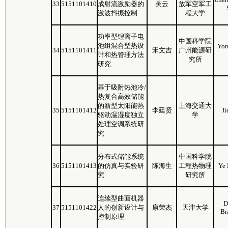
33
5151101410
成射流激励器的
吴云
放军空军工
激波抖振控制
程大学
功率型锂离子电
中国科学院
池组混合型热设
Yon
34
5151101411
宋文吉
广州能源研
计和热管理方法
究所
研究
基于吸附热池冷/
热复合高效储能
的新型太阳能热
上海交通大
35
5151101412
李廷贤
Ji
驱动温湿度独立
学
处理空调系统研
究
分布式储能系统
中国科学院
36
5151101413
的仿真与实验研
陈海生
工程热物理
Ye
究
研究所
连续型曲面机器
D
37
5151101422
人的创新设计与
康荣杰
天津大学
Br
控制原理