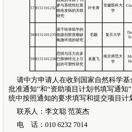
参与系统性红斑
安徽医科大
Ch
57
8151101232
叶冬青
狼疮发病的关联
学
研究
基于转录组学的
Da
58
8151101235
低级别胶质瘤缺
毛颖
复旦大学
Te
氧微环境的研究
恐惧与压力在多
南京师范大
Mi
59
8151101238
巴胺神经元上引
袁逖飞
Ha
学
起的可塑性研究
请中方申请人在收到国家自然科学基
批准通知”和“资助项目计划书填写通知”后
统中按照通知的要求填写和提交项目计
联系人：李文聪 范英杰
电 话：010 6232 7014