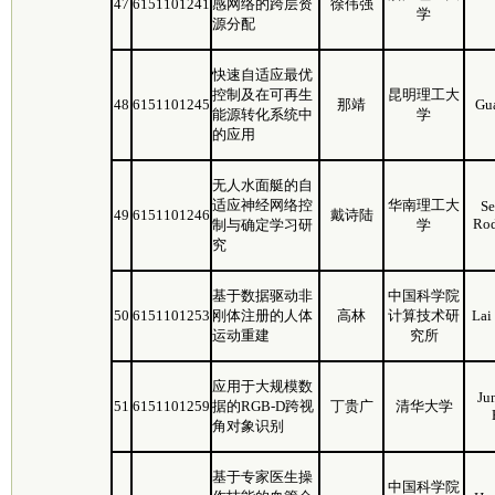
47
6151101241
感网络的跨层资
徐伟强
学
源分配
快速自适应最优
控制及在可再生
昆明理工大
48
6151101245
那靖
Gu
能源转化系统中
学
的应用
无人水面艇的自
适应神经网络控
华南理工大
Se
49
6151101246
戴诗陆
Rod
制与确定学习研
学
究
基于数据驱动非
中国科学院
50
6151101253
刚体注册的人体
高林
计算技术研
Lai
运动重建
究所
应用于大规模数
Ju
51
6151101259
据的RGB-D跨视
丁贵广
清华大学
角对象识别
基于专家医生操
中国科学院