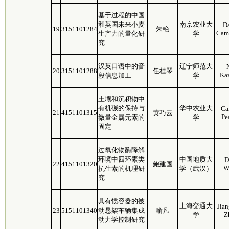
基于过程的中国
和英国未来小麦
南京农业大
D
19
3151101284
朱艳
Cam
生产力的量化研
学
究
汉英口语中的音
辽宁师范大
20
3151101288
任桂琴
Ka
段信息加工
学
土壤和沉积物中
有机碳的保持与
华中农业大
Ca
21
4151101315
黄巧云
Pe
微量金属元素的
学
固定
过氧化物酶降解
环境中四环素类
中国地质大
D
22
4151101320
鲍建国
W
抗生素的机理研
学（武汉）
究
具有惯容器的被
上海交通大
Jian
23
5151101340
动悬架车辆集成
喻凡
Z
学
动力学控制研究