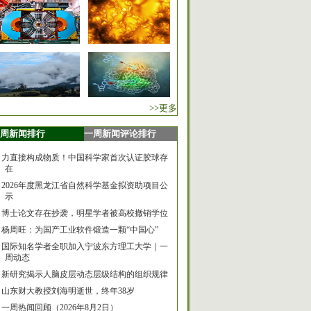
>>更多
周新闻排行
一周新闻评论排行
力直接构成物质！中国科学家首次认证胶球存
在
2026年度黑龙江省自然科学基金拟资助项目公
示
博士论文存在抄袭，明星学者被高校撤销学位
杨周旺：为国产工业软件锻造一颗“中国心”
国际知名学者全职加入宁波东方理工大学｜一
周动态
新研究揭示人脑皮层动态层级结构的组织规律
山东财大教授刘海明逝世，终年38岁
一周热闻回顾（2026年8月2日）