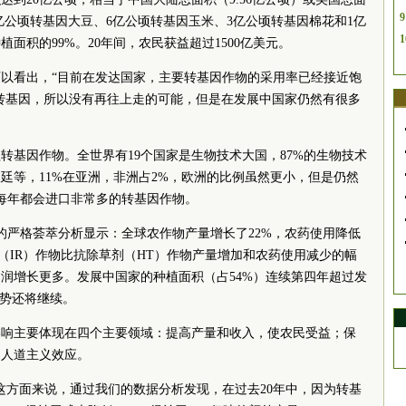
9
10亿公顷转基因大豆、6亿公顷转基因玉米、3亿公顷转基因棉花和1亿
1
面积的99%。20年间，农民获益超过1500亿美元。
以看出，“目前在发达国家，主要转基因作物的采用率已经接近饱
是转基因，所以没有再往上走的可能，但是在发展中国家仍然有很多
植转基因作物。全世界有19个国家是生物技术大国，87%的生物技术
廷等，11%在亚洲，非洲占2%，欧洲的比例虽然更小，但是仍然
每年都会进口非常多的转基因作物。
据组的严格荟萃分析显示：全球农作物产量增长了22%，农药使用降低
虫（IR）作物比抗除草剂（HT）作物产量增加和农药使用减少的幅
润增长更多。发展中国家的种植面积（占54%）连续第四年超过发
趋势还将继续。
的影响主要体现在四个主要领域：提高产量和收入，使农民受益；保
、人道主义效应。
这方面来说，通过我们的数据分析发现，在过去20年中，因为转基