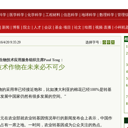
科学
|
医学科学
|
化学科学
|
工程材料
|
信息科学
|
地球科学
|
数理科学
|
管理
|
新闻
|
博客
|
院士
|
人才
|
会议
|
基金·项目
|
论文
|
绘图
|
视频·直播
|
小柯机
相
/20 9:35:29
选择字号：
小
中
大
1
2
物技术应用服务组织主席Paul Teng：
3
技术作物在未来必不可少
4
5
6
物的采用率已经接近饱和，比如澳大利亚的棉花已经100%是转基
发展中国家仍然有很多发展的空间。”
7
8
西元在农业部就农业转基因情况举行的新闻发布会上表示，中国作
上占有一席之地。一时间，农业转基因成为公众关注的热点。