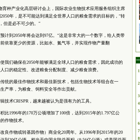
生物育种产业化高层研讨会上，国际农业生物技术应用服务组织主席
物，到2050年，是不可能达到满足全世界人口的粮食需求的目标的，“转
，但是必不可少的。”
计到2050年将会达到97亿。“这是非常大的一个数字，给人类带
年之前依靠更少的资源，比如水、氮气等，并实现作物产量翻
一
使我们确保在2050年能够满足全球人口的粮食需求，因此成功的
括人口的稳定性、改进粮食分配制度、减少粮食浪费。
1
把传统的最佳作物技术和最佳新技术，包括生物技术等组合在一
2
化生产率，为粮食、饲料安全等作出贡献。
3
辑技术CRISPR，越来越被认为是强有力的工具。
4
5
996年的170万公顷增加了100倍，达到2015年的1.797亿公
快的作物技术。
6
7
改良作物或转基因作物）商业化20周年。从1996年到2015年的20
8
到20亿公顷，相当于中国大陆总面积（9.56亿公顷）或美国总面