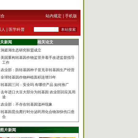
综合
站内规定
|
手机版
器人
|
医学科普
关新闻
相关论文
洞庭湖生态研究联盟成立
美国重构转基因作物监管并着手改进监督指导
工作
农业部：防转基因种子冒充非转基因生产经营
全球转基因作物种植面积连增19年
转基因三问：安全吗 有哪些产品 如何推广
去年进口大豆大部分为转基因 农业部回应其用
途
农业部：不存在转基因滥种现象
转基因昆虫爬行时分泌药用化合物加快伤口愈
合
图片新闻