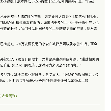
5%得益于成本降低，65%得益于5.15亿吨的额外产量。”Teng
术要想获得5.15亿吨的产量，则需要投入额外的1.52亿公顷耕地，
“耕地的面积是非常有限的，如果把更多的土地用于作物生产，也
因作物的种植，我们可以用同样多的土地获得更高的产量，这对森
已有超过1650万资源贫乏的小农户减轻贫困以及改善生活，而全
少对外部投入（农资）的需求，尤其是杀虫剂和除草剂。“通过相关的
4亿千克（8.2%）的农药，这对环境来说是个好消息。”
多品种，减少二氧化碳排放，意义重大。“据我们的数据统计，仅
碳的排放，同时通过生物技术+免耕/少耕农业还可以加强水土保
5版 农业周刊)