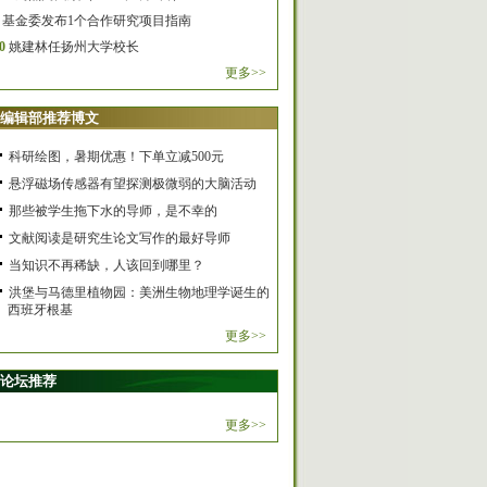
基金委发布1个合作研究项目指南
0
姚建林任扬州大学校长
更多>>
编辑部推荐博文
科研绘图，暑期优惠！下单立减500元
悬浮磁场传感器有望探测极微弱的大脑活动
那些被学生拖下水的导师，是不幸的
文献阅读是研究生论文写作的最好导师
当知识不再稀缺，人该回到哪里？
洪堡与马德里植物园：美洲生物地理学诞生的
西班牙根基
更多>>
论坛推荐
更多>>