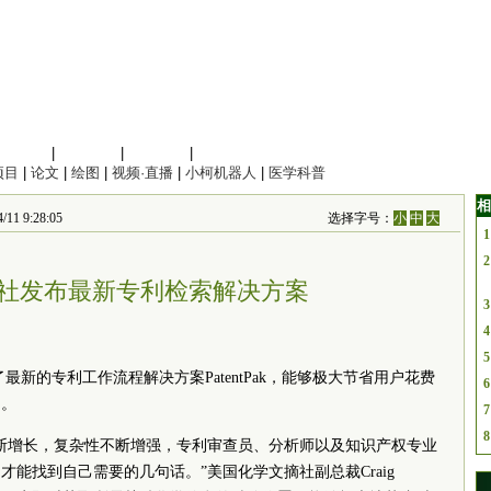
信息科学
|
地球科学
|
数理科学
|
管理综合
项目
|
论文
|
绘图
|
视频·直播
|
小柯机器人
|
医学科普
相
1 9:28:05
选择字号：
小
中
大
1
2
社发布最新专利检索解决方案
3
4
5
新的专利工作流程解决方案PatentPak，能够极大节省用户花费
6
间。
7
8
断增长，复杂性不断增强，专利审查员、分析师以及知识产权专业
能找到自己需要的几句话。”美国化学文摘社副总裁Craig