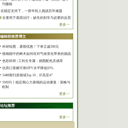
刊撤稿
在稳定支持下，一群年轻人挑战百年难题
0
女童死于基因治疗：缺失的刹车与必要的反思
更多>>
编辑部推荐博文
科研绘图，暑期优惠！下单立减500元
植物园中的树木如何应对气候变化带来的挑战
色彩科研 | 工科生专属：插图配色灵感库
抗癌口香糖可将HPV水平降低93%
54种期刊居领域Top 10，IF高至47
SMHS丨稳定期心力衰竭的运动康复：策略与
机制
更多>>
论坛推荐
更多>>