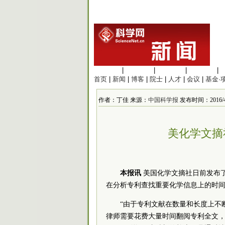
生命科学
|
医学科学
|
化学科学
|
工程材料
|
首页
|
新闻
|
博客
|
院士
|
人才
|
会议
|
基金·
作者：丁佳 来源：
中国科学报
发布时间：2016/4/1
美化学文摘
本报讯
美国化学文摘社日前发布了最
在分析专利查找重要化学信息上的时
“由于专利文献在数量和长度上不
律师需要花费大量时间翻阅专利全文，才