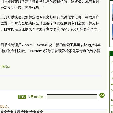
具通过让用户即时获取所需关键化学信息的精确位置，能够极大地节省时
护新发明中获得竞争优势。”
索工具可以快速识别并定位专利文献中的关键化学信息，帮助用户
体位置，即时安全地访问全球主要专利局提供的专利全文，并支持
前PatentPak提供全球31个主要专利局的近900万件专利全文，
管理员Vincent F. Scalfani说，新的检索工具可以让包括本科
取专利文献。“PatentPak消除了发现及检索化学专利的许多障
一
1
版 国际)
2
3
4
5
打印
发E-mail给：
6
网观点。
7
���� SSI �ļ�ʱ����
8