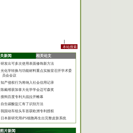
站内规定
|
手机版
关新闻
相关论文
研发出可多次使用表面修饰新方法
光化学转换与功能材料重点实验室召开学术委
员会会议
知产侵权行为将纳入社会信用记录
陈戴维获加拿大化学学会迈可森奖
搜狗百度专利大战拉开帷幕
自生碳酸盐汇有了识别方法
我国动车组头车首获欧洲专利授权
日本新研究用iPS细胞再生出完整皮肤系统
图片新闻