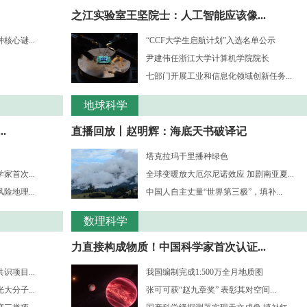
之江实验室王坚院士：人工智能应该像...
心谜...
“CCF大学生启航计划”入选名单公示
尹建伟任浙江大学计算机学院院长
七部门开展工业和信息化领域创新任务...
地球科学
.
直播回放丨赵明辉：海底天书破译记
塔克拉玛干里播种绿色
首次...
全球变暖放大厄尔尼诺效应 加剧南亚夏...
地理...
中国人自主丈量“世界第三极”，填补...
数理科学
力直接构成物质！中国科学家首次认证...
项目...
我国编制完成1:500万全月地质图
分子...
张可可获“赵九章奖” 表彰其对空间...