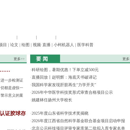
信息科学
|
地球科学
|
数理科学
|
管理综合
项目
|
论文
|
绘图
|
视频·直播
|
小柯机器人
|
医学科普
要 闻
更多>>
更多
果……
·
科研绘图，暑期优惠！下单立减500元
·
直播回放丨赵明辉：海底天书破译记
过进一步检测证
·
我国科学家发现肝脏再生“力学开关”
一切都是虚惊一
·
2026年中华医学科技奖形式审查合格项目公示
具警示意义的案
·
姚建林任扬州大学校长
认证胶球存
·
2025年度山东省科学技术奖揭晓
·
2026年度江西省自然科学基金联合基金项目启动申报
·
北京公示科技项目评审专家库第二批拟入库专家名单