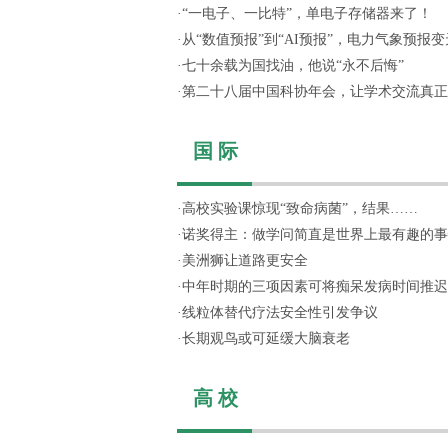
·
“一电子、一比特”，单电子存储器来了！
·
从“数值预报”到“AI预报”，电力气象预报变天
·
七十余载为国找油，他说“永不后悔”
·
第二十八届中国科协年会，让学术交流真正“活
国 际
·
高校实验课惊现“致命病菌”，结果……
·
诺奖得主：做学问简直是世界上最有趣的事
·
美洲狮让道路更安全
·
中年时期的三项因素可将痴呆发病时间推迟
·
线粒体替代疗法安全性引发争议
·
长期观鸟或可延缓大脑衰老
高 校