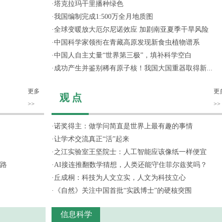
·
塔克拉玛干里播种绿色
·
我国编制完成1:500万全月地质图
·
全球变暖放大厄尔尼诺效应 加剧南亚夏季干旱风险
·
中国科学家领衔在青藏高原发现新食虫植物谱系
·
中国人自主丈量“世界第三极”，填补科学空白
·
成功产生并鉴别稀有原子核！我国大国重器取得新...
更多
更
观 点
>>
>>
·
诺奖得主：做学问简直是世界上最有趣的事情
·
让学术交流真正“活”起来
·
之江实验室王坚院士：人工智能应该像纸一样便宜
路
·
AI接连推翻数学猜想，人类还能守住菲尔兹奖吗？
·
丘成桐：科技为人文立实，人文为科技立心
·
《自然》关注中国首批“实践博士”的硬核突围
信息科学