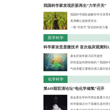
我国科学家发现肝脏再生“力学开关”
我国科学团队破解百年甘蔗育种核
美洲狮让道路更安全
一根“共富竹”背后的科技力量
医学科学
科学家攻坚显微技术 首次临床观测到1..
著名肝病学家冯百芳逝世
肝癌是如何肺转移的？我国科学家
气候变暖正重塑非洲儿童疟疾风险
化学科学
第449期双清论坛“电化学储氢”召开
基金委化学科学部征集重大非共识
科学家揭示分子筛微孔道对荧光大