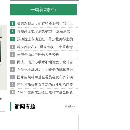
一周新闻排行
1
失去双腿后，他在轮椅上书写“高可...
2
青藏高原地球系统模型1.0版在京发...
3
汤涛院士专访王虹：菲尔兹奖得主的...
4
科技部发布4个重大专项、1个重点专...
5
王旭任山西中医药大学校长
6
同济、南开涉学术不端论文，被《自...
病
7
女童死于基因治疗：缺失的刹车与必...
8
国家自然科学基金委员会发布多个项...
9
声带损伤修复有了新的非注射治疗策...
10
2026年度黑龙江省自然科学基金拟资...
多
新闻专题
更多>>