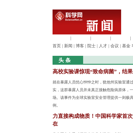
生命科学
|
医学科学
|
化学科学
|
工程材料
|
首页
|
新闻
|
博客
|
院士
|
人才
|
会议
|
基金·
头 条
高校实验课惊现“致命病菌”，结
就在暴露人员忧心忡忡之时，犹他州实验室通
实，这群暴露人员并未真正接触危险病原体，
场。该事件为全球实验室安全管理提供一则极
例。
力直接构成物质！中国科学家首次
在