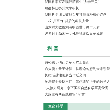
·
我国科学家发现肝脏再生“力学开关”
·
姚建林任扬州大学校长
·
我国科学团队破解百年甘蔗育种核心谜题
·
一根“共富竹”背后的科技力量
·
山东财大教授刘海明逝世，终年38岁
·
读博时主动延毕，她最终取得重要成果
科 普
·
戴松恩：他让更多人吃上白面
·
俞大鹏：量子计算，从理论构想到未来引擎
·
莫把渐进性创新当作贬义词
·
汤涛院士专访王虹：菲尔兹奖得主的数学之
·
3人接力研究，拿下国家自然科学至高荣誉
·
大脑里有两条线在管“习惯”
生命科学