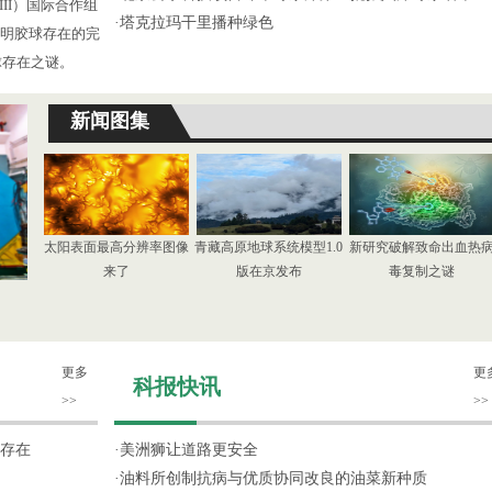
III）国际合作组
·
塔克拉玛干里播种绿色
了证明胶球存在的完
球存在之谜。
新闻图集
太阳表面最高分辨率图像
青藏高原地球系统模型1.0
新研究破解致命出血热
来了
版在京发布
毒复制之谜
更多
更
科报快讯
>>
>>
存在
·
美洲狮让道路更安全
·
油料所创制抗病与优质协同改良的油菜新种质