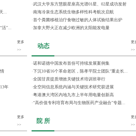
·
武汉大学东方慧眼星座高光谱01星、02星成功发射
...
·
南海冷泉生态系统生物多样性科考航次启航
·
首个粪菌移植治疗食物过敏的人体试验结果出炉
”...
·
加拿大野火正在减少欧洲的太阳能发电量
更多
更
动态
>>
>>
·
诺和诺德中国发布首份可持续发展案例集
情
·
下沉10省16个革命老区，陈孝平院士团队“重走长...
·
全国甘蔗提质增效关键技术培训班举行
13年
·
全空间信息系统内涵与关键技术研究获进展
·
粤港澳大湾区内地九市上半年用电量创新高
·
“高价值专利培育布局与生物医药产业融合”专题...
更多
更
院 所
>>
>>