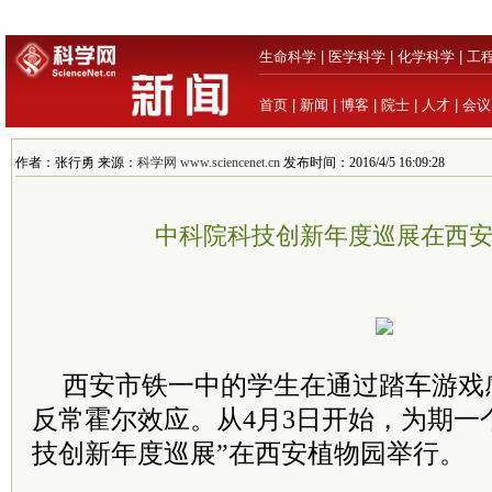
生命科学
|
医学科学
|
化学科学
|
工
首页
|
新闻
|
博客
|
院士
|
人才
|
会议
作者：张行勇 来源：
科学网 www.sciencenet.cn
发布时间：2016/4/5 16:09:28
中科院科技创新年度巡展在西
西安市铁一中的学生在通过踏车游戏
反常霍尔效应。从4月3日开始，为期一
技创新年度巡展”在西安植物园举行。