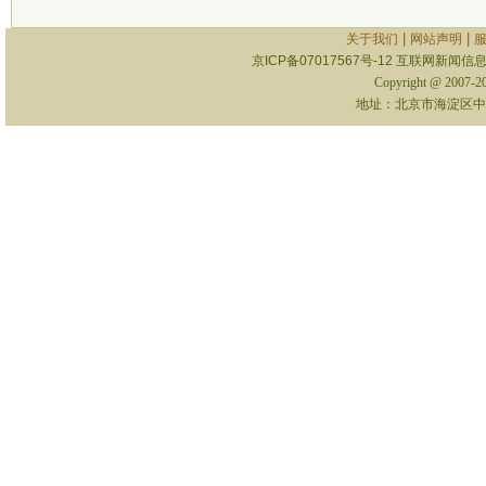
|
|
关于我们
网站声明
京ICP备07017567号-12
互联网新闻信息服
Copyright @ 2007-
地址：北京市海淀区中关村