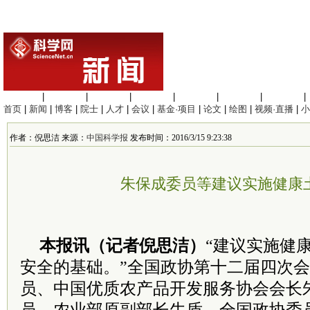
生命科学
|
医学科学
|
化学科学
|
工程材料
|
信息科学
|
地球科学
|
数理科学
|
首页
|
新闻
|
博客
|
院士
|
人才
|
会议
|
基金·项目
|
论文
|
绘图
|
视频·直播
|
小
作者：倪思洁 来源：
中国科学报
发布时间：2016/3/15 9:23:38
朱保成委员等建议实施健康
本报讯（记者倪思洁）
“建议实施健
安全的基础。”全国政协第十二届四次
员、中国优质农产品开发服务协会会长