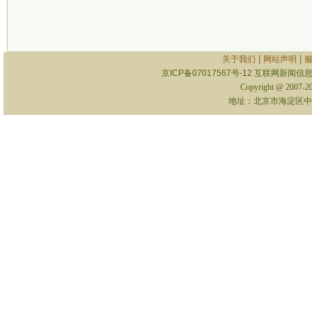
|
|
关于我们
网站声明
京ICP备07017567号-12
互联网新闻信息服
Copyright @ 2007-
地址：北京市海淀区中关村