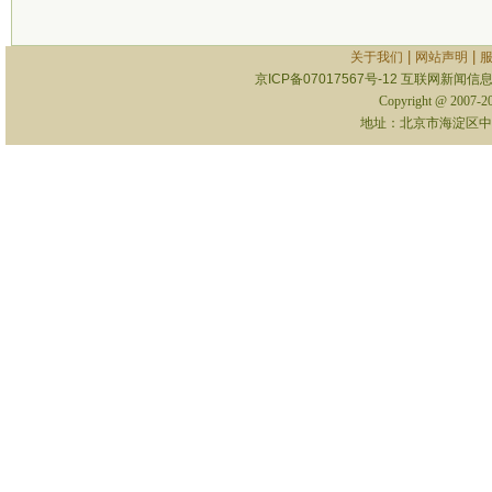
|
|
关于我们
网站声明
京ICP备07017567号-12
互联网新闻信息服
Copyright @ 2007-
地址：北京市海淀区中关村