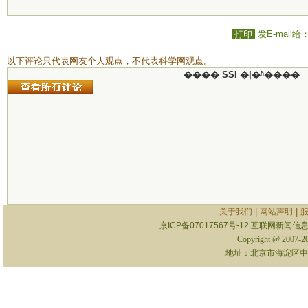
打印
发E-mail给
以下评论只代表网友个人观点，不代表科学网观点。
���� SSI �ļ�ʱ����
|
|
关于我们
网站声明
京ICP备07017567号-12
互联网新闻信息服
Copyright @ 2007-
地址：北京市海淀区中关村