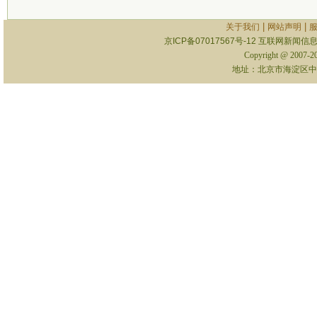
|
|
关于我们
网站声明
京ICP备07017567号-12
互联网新闻信息服
Copyright @ 2007-
地址：北京市海淀区中关村