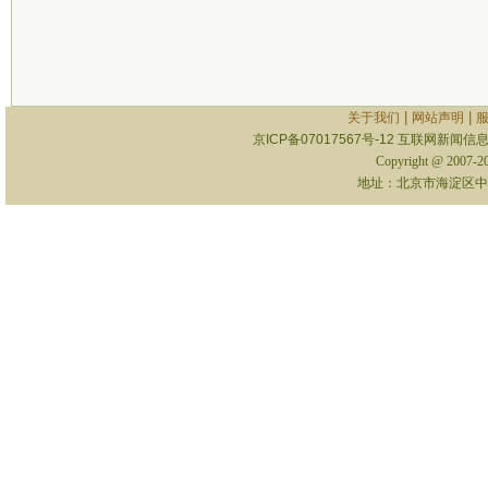
|
|
关于我们
网站声明
京ICP备07017567号-12
互联网新闻信息服
Copyright @ 2007-
地址：北京市海淀区中关村