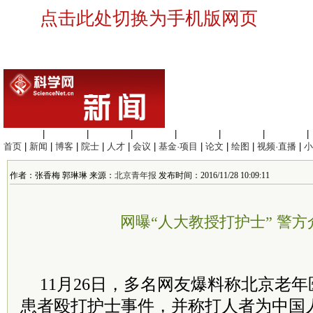
点击此处切换为手机版网页
生命科学
|
医学科学
|
化学科学
|
工程材料
|
信息科学
|
地球科学
|
数理科学
|
首页
|
新闻
|
博客
|
院士
|
人才
|
会议
|
基金·项目
|
论文
|
绘图
|
视频·直播
|
小
作者：张香梅 郭琳琳 来源：
北京青年报
发布时间：2016/11/28 10:09:11
网曝“人大教授打护士” 警
11月26日，多名网友爆料称北京老
患者殴打护士事件，并称打人者为中国