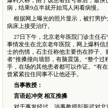
爆料人称，由于该患者挂号靠后，最快也
病，结果9点半就开始骂人闲看病慢。
根据网上曝光的照片显示，被打男护
病床上接受治疗。
27日下午，北京老年医院门诊主任
事情发生在北京老年医院，网上爆料信
士的伤情，石主任称他主要伤在脖子、
者”推搡撞向墙部，有脑震荡。“整个过
手，在场的其他患者都可以作证。”有
曾紧紧拉住同事不让他还手。
当事教授：
言语起冲突 相互推搡
对于事发经过，涉事教授彭新武对北