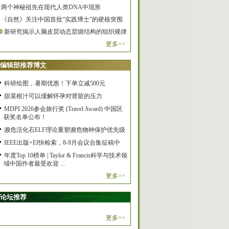
两个神秘祖先在现代人类DNA中现形
《自然》关注中国首批“实践博士”的硬核突围
0
新研究揭示人脑皮层动态层级结构的组织规律
更多>>
编辑部推荐博文
科研绘图，暑期优惠！下单立减500元
甜菜根汁可以缓解怀孕对肾脏的压力
MDPI 2026参会旅行奖 (Travel Award) 中国区
获奖名单公布！
濒危活化石ELF理论重塑濒危物种保护优先级
IEEE出版+EI快检索，8-9月会议合集征稿中
年度Top 10榜单 | Taylor & Francis科学与技术领
域中国作者最受欢迎 ...
更多>>
论坛推荐
更多>>