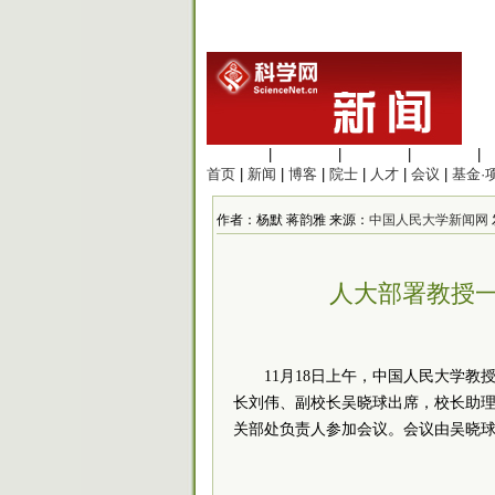
生命科学
|
医学科学
|
化学科学
|
工程材料
|
首页
|
新闻
|
博客
|
院士
|
人才
|
会议
|
基金·
作者：杨默 蒋韵雅 来源：
中国人民大学新闻网
人大部署教授一
11月18日上午，中国人民大学
长刘伟、副校长吴晓球出席，校长助
关部处负责人参加会议。会议由吴晓