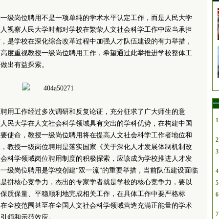
授一级岗位聘用不是一项单纯的学术水平认定工作，而是人民大学
导人视察人民大学时都对学校在繁荣人文社会科学工作中应当承担
作，是学校在深化综合改革过程中加强人才队伍建设的有力举措，
校高度重视教授一级岗位聘用工作，希望通过此举推进学校整体工
面做出有益探索。
一
位聘用工作经过多次调研和反复论证，充分征求了广大师生的意
1
，人民大学在人文社会科学领域具有突出的学科优势，在构建中国
重要使命，教授一级岗位聘用将在提高人文社会科学工作者地位和
2
二，教授一级岗位聘用是落实国家《关于深化人才发展体制机制改
3
社会科学领域岗位聘用制度的积极探索，应该成为学校推进人才发
一级岗位聘用是学校创建“双一流”的重要举措，当前队伍建设面临
4
就是拼核心竞争力，杰出的专家学者就是学校的核心竞争力，要以
5
要保质保量、平稳顺利地完成相关工作，在具体工作中要严格标
6
用在全校范围甚至在全国人文社会科学领域营造充满正能量的学术
7
的引领和示范效应。