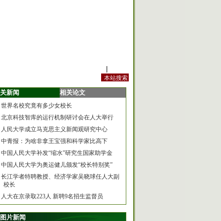
站内规定
|
手机版
关新闻
相关论文
世界名校究竟有多少女校长
北京科技智库的运行机制研讨会在人大举行
人民大学成立马克思主义新闻观研究中心
中青报：为啥非拿王宝强和科学家比高下
中国人民大学补发“缩水”研究生国家助学金
中国人民大学为奥运健儿颁发“校长特别奖”
长江学者特聘教授、经济学家吴晓球任人大副
校长
人大在京录取223人 新聘9名招生监督员
图片新闻