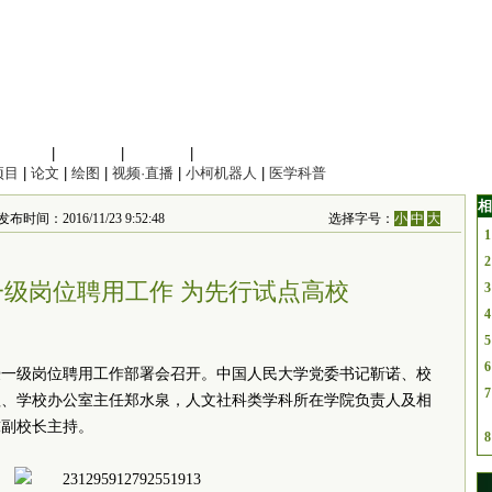
信息科学
|
地球科学
|
数理科学
|
管理综合
项目
|
论文
|
绘图
|
视频·直播
|
小柯机器人
|
医学科普
相
发布时间：2016/11/23 9:52:48
选择字号：
小
中
大
1
2
级岗位聘用工作 为先行试点高校
3
4
5
6
教授一级岗位聘用工作部署会召开。中国人民大学党委书记靳诺、校
7
理、学校办公室主任郑水泉，人文社科类学科所在学院负责人及相
球副校长主持。
8