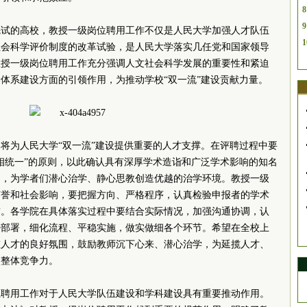
8
9
先试的高校，教授一级岗位聘用工作不仅是人民大学加强人才队伍
1
社会科学评价制度的改革试验，是人民大学落实几任党和国家领导
教授一级岗位聘用工作充分强调人文社会科学发展的重要性和紧迫
体系建设方面的引领作用，为推动学校“双一流”建设贡献力量。
将为人民大学“双一流”建设提供重要的人才支撑。在评聘过程中要
相统一”的原则，以此确认具有深厚学术造诣和广泛学术影响的知名
尚，为学者们潜心治学、静心思教创造优越的治学环境。教授一级
声誉和社会影响，要把握方向、严格程序，认真检验申报者的学术
誉。各学院在具体落实过程中要结合实际情况，加强沟通协调，认
密部署，细化流程、平稳实施，做实做细各个环节。希望在全校上
重人才的良好氛围，鼓励教师沉下心来、潜心治学，为延揽人才、
校整体竞争力。
位聘用工作对于人民大学队伍建设和学科建设具有重要推动作用。