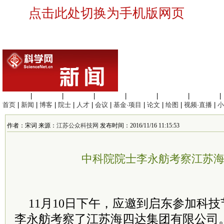
点击此处切换为手机版网页
生命科学
|
医学科学
|
化学科学
|
工程材料
|
信息科学
|
地球科学
|
数理科学
|
首页
|
新闻
|
博客
|
院士
|
人才
|
会议
|
基金·项目
|
论文
|
绘图
|
视频·直播
|
小
作者：宋词 来源：
江苏公众科技网
发布时间：2016/11/16 11:15:53
中科院院士李永舫考察江苏
11月10日下午，应邀到启东参加科
李永舫考察了江苏海四达集团有限公司