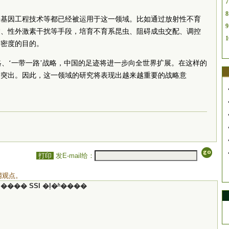
7
8
、基因工程技术等都已经被运用于这一领域。比如通过放射性不育
9
达、性外激素干扰等手段，培育不育系昆虫、阻碍成虫交配、调控
1
群密度的目的。
战略、‘一带一路’战略，中国的足迹将进一步向全世界扩展。在这样的
加突出。因此，这一领域的研究将表现出越来越重要的战略意
打印
发E-mail给：
网观点。
���� SSI �ļ�ʱ����