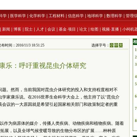
科学
|
医学科学
|
化学科学
|
工程材料
|
信息科学
|
地球科学
|
数理科学
|
管理
|
新闻
|
博客
|
院士
|
人才
|
会议
|
基金·项目
|
论文
|
绘图
|
视频·直播
|
小柯机
相
布时间：2016/11/3 18:51:25
选择字号：
小
中
大
1
2
康乐：呼吁重视昆虫介体研究
3
4
5
问题。然而，当前我国对昆虫介体研究的投入和支持程度相对不
6
学家康乐说。在2016世界生命科学大会上，他主持了以“昆虫介
该会议的一大原因就是希望引起国家相关部门和政策制定者的重
7
8
可以作为病原体的媒介，传播人类疾病、动物疾病和植物疾病。随着
的拓展，以及全球气候变暖导致的生物分布区的扩展……种种原