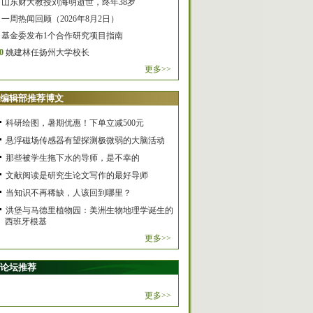
山东财大教授刘海明逝世，终年38岁
一周热闻回顾（2026年8月2日）
基金委发布1个合作研究项目指南
0
姚建林任扬州大学校长
更多>>
编辑部推荐博文
科研绘图，暑期优惠！下单立减500元
悬浮磁场传感器有望探测极微弱的大脑活动
那些被学生拖下水的导师，是不幸的
文献阅读是研究生论文写作的最好导师
当知识不再稀缺，人该回到哪里？
洪堡与马德里植物园：美洲生物地理学诞生的
西班牙根基
更多>>
论坛推荐
更多>>