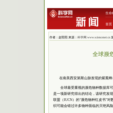
生命
首页
作者：赵熙熙 来源：
科学网 www.sciencenet.cn
发
全球濒
在南美西安第斯山脉发现的紫冕蜂鸟目前被I
全球最受重视的濒危物种数据库
是一项新研究得出的结论，该研究发
联盟（IUCN）的“濒危物种红皮书
织可能会错过许多物种面临的灭绝风