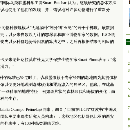
际鸟类联盟科学主管Stuart Butchart认为，这项研究的总体方法
错误地使用了他们的发现，并且错误地对许多动物进行了重新分
”将不同物种按规模从“无危物种”划分到“灭绝”的若干个梯度。该数据
究，以及来自数以万计的志愿者和职业博物学家的数据。IUCN将
地丧失以及种群趋势等因素的算法之中，之后再根据结果将相应的
一
1
来纳州达拉莫市杜克大学保护生物学家Stuart Pimm表示：“这
2
潜力。”
3
评估物种的标准已经过时了。该联盟依赖于专家绘制的老地图为其提供栖
4
影像以便更好地观测森林砍伐和逐渐渗入的居民区。他说，在此基
5
忽略了一些精细的地理特征，例如斑片状的森林砍伐和海拔的变化，而
6
物种的生存。
7
lia Ocampo-Peñuela及同事，调查了目前在IUCN“红皮书”中遍及
（该团队主要由鸟类研究人员构成），这些地区包括哥伦比亚的西安
8
的列表中，有108种鸟类濒临灭绝。
9