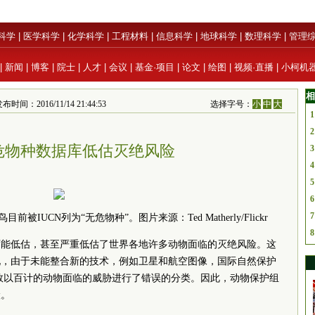
科学
|
医学科学
|
化学科学
|
工程材料
|
信息科学
|
地球科学
|
数理科学
|
管理
|
新闻
|
博客
|
院士
|
人才
|
会议
|
基金·项目
|
论文
|
绘图
|
视频·直播
|
小柯机
相
布时间：2016/11/14 21:44:53
选择字号：
小
中
大
1
2
危物种数据库低估灭绝风险
3
4
5
6
7
UCN列为“无危物种”。图片来源：Ted Matherly/Flickr
8
可能低估，甚至严重低估了世界各地许多动物面临的灭绝风险。这
现，由于未能整合新的技术，例如卫星和航空图像，国际自然保护
”对数以百计的动物面临的威胁进行了错误的分类。因此，动物保护组
险。