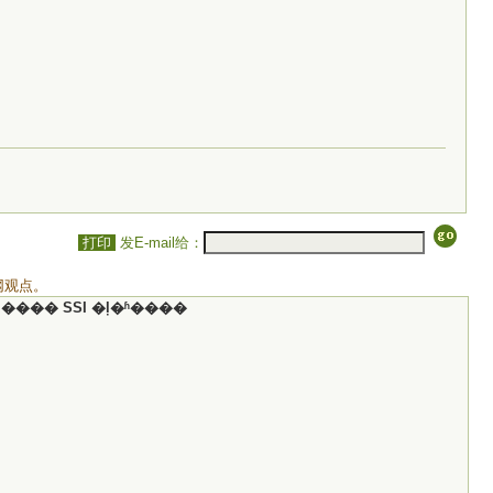
）
打印
发E-mail给：
网观点。
���� SSI �ļ�ʱ����