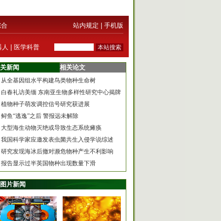
综合
站内规定
|
手机版
器人
|
医学科普
关新闻
相关论文
从全基因组水平构建鸟类物种生命树
白春礼访美缅 东南亚生物多样性研究中心揭牌
植物种子萌发调控信号研究获进展
鲟鱼“逃逸”之后 警报远未解除
大型海生动物灭绝或导致生态系统瘫痪
我国科学家应邀发表虫菌共生入侵学说综述
研究发现海冰后撤对濒危物种产生不利影响
报告显示过半英国物种出现数量下滑
图片新闻