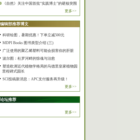
0
《自然》关注中国首批“实践博士”的硬核突围
更多>>
编辑部推荐博文
科研绘图，暑期优惠！下单立减500元
MDPI Books 图书类型介绍 (三)
广泛使用的聚乙烯塑料可能会损害你的肝脏
波尔图：杜罗河畔的惊魂与治愈
塑造欧洲近代植物学格局的马德里皇家植物园
里程碑式园长
SCI投稿新消息：APC支付服务再升级！
更多>>
论坛推荐
更多>>