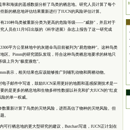
1
覆盖率和海拔的遥感数据分析了鸟类的栖息地。研究人员计算了每个
些新的栖息地评估结果重新进行了IUCN的风险评估计算。
有210种鸟类被重新分类为更高的危险等级——“威胁”，并且对于
究人员在11月9日出版的《科学进展》杂志上报告了这一研究成
3300平方公里林地中的灰翅伞鸟目前被列为“易危物种”。这种鸟类
间的地区。Pimm的研究团队发现，符合这种鸟类栖息地要求的林地只
等级上升为“极度濒危”。
imm表示，相关结果也应该能够推广到哺乳动物和两栖动物。
tz在一封电子邮件中写道，鼓励IUCN采用更好的地图和遥感探测技术是一
要的是更多的栖息地和生物多样性数据以补充和扩大IUCN的“红皮
风险的单一权威。
错误的参数重新计算了鸟类的灭绝风险，进而高估了物种的灭绝风险。但
问题。
可行栖息地的更大型研究的建议，Butchart写道，IUCN正计划在