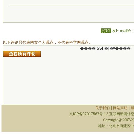
打印
发E-mail给
以下评论只代表网友个人观点，不代表科学网观点。
���� SSI �ļ�ʱ����
|
|
关于我们
网站声明
京ICP备07017567号-12
互联网新闻信息服
Copyright @ 2007-
地址：北京市海淀区中关村