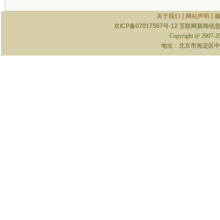
|
|
关于我们
网站声明
京ICP备07017567号-12
互联网新闻信息服
Copyright @ 2007-
地址：北京市海淀区中关村