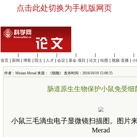
点击此处切换为手机版网页
生命科学
|
医学科学
|
化学科学
|
工程材料
|
信息科学
|
地球科学
|
数理科学
|
首页
|
新闻
|
博客
|
院士
|
人才
|
会议
|
基金·项目
|
论文
|
绘图
|
视频·直播
|
小
作者：Miriam Merad 来源：《细胞》 发布时间：2016/10/19 15:08:55
肠道原生生物保护小鼠免受细
小鼠三毛滴虫电子显微镜扫描图。图片来源：C
Merad