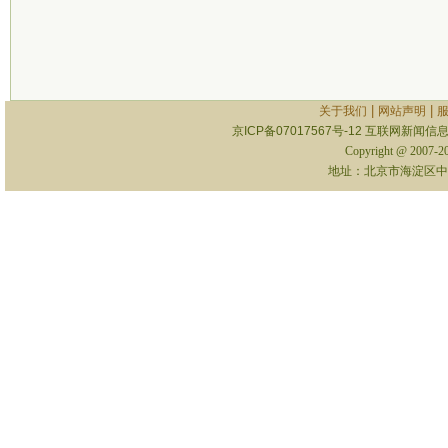
|
|
关于我们
网站声明
京ICP备07017567号-12
互联网新闻信息服
Copyright @ 2007-
地址：北京市海淀区中关村