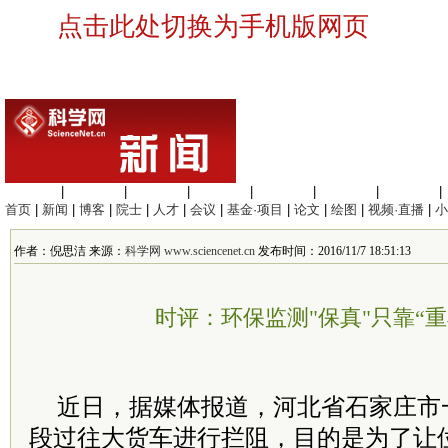
点击此处切换为手机版网页
生命科学
|
医学科学
|
化学科学
|
工程材料
|
信息科学
|
地球科学
|
数理科学
|
首页
|
新闻
|
博客
|
院士
|
人才
|
会议
|
基金·项目
|
论文
|
绘图
|
视频·直播
|
小
作者：倪思洁 来源：
科学网 www.sciencenet.cn
发布时间：2016/11/7 18:51:13
时评：环保监测"保真"只靠“重
近日，据媒体报道，河北省石家庄市
段过往大货车进行拦阻，目的是为了让