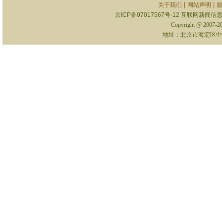
|
|
关于我们
网站声明
京ICP备07017567号-12
互联网新闻信息服
Copyright @ 2007-
地址：北京市海淀区中关村