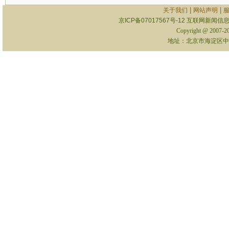
|
|
关于我们
网站声明
京ICP备07017567号-12
互联网新闻信息服
Copyright @ 2007-
地址：北京市海淀区中关村