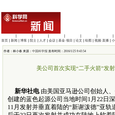
生命科学
|
医学科学
|
化学科学
|
工程材料
|
信息科学
|
地球科学
|
数理科学
|
首页
|
新闻
|
博客
|
院士
|
人才
|
会议
|
基金·项目
|
论文
|
绘图
|
视频·直播
|
小
作者：林小春 来源：
中国科学报
发布时间：2016/1/25 9:43:54
美公司首次实现“二手火箭”发
新华社电
由美国亚马逊公司创始人、
创建的蓝色起源公司当地时间1月22日
11月发射并垂直着陆的“新谢泼德”亚